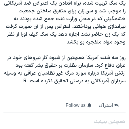
يک سگ تربيت شده، براه افتادن يک اعتراض ضد آمريکائی
دنبال کنید
مستندها
فرهنگ و زندگی
را موجب شد و سربازان برای متفرق ساختن جمعيت
حقوق شهروندی
انتخابات ریاست جمهوری آمریکا ۲۰۲۴
خشمگينی که در محل وزارت نفت جمع شده بودند به
تيراندازی هوائی پرداختند. اعتراض پس از آن صورت گرفت
اقتصادی
حمله جمهوری اسلامی به اسرائیل
که يک زن حاضر نشد اجازه دهد يک سگ کيف اورا از نظر
رمز مهسا
علم و فناوری
وجود مواد منفجره بو بکشد.
زبانهای مختلف
اسرائیل در جنگ
ورزش زنان در ایران
روز سه شنبه آمريکا همچنين از شيوه کار نيروهای خود در
گالری عکس
اعتراضات زن، زندگی، آزادی
عراق دفاع کرد. سازمان نظارت بر حقوق بشر گفته بود
آرشیو پخش زنده
مجموعه مستندهای دادخواهی
ارتش آمريکا درباره موارد مرگ غير نظاميان عراقی به وسيله
تریبونال مردمی آبان ۹۸
سربازان آمريکائی به درستی تحقيق نکرده است. R
دادگاه حمید نوری
چهل سال گروگان‌گیری
اشتراک
Follow us
قانون شفافیت دارائی کادر رهبری ایران
اعتراضات مردمی آبان ۹۸
همچنبن ببینید: