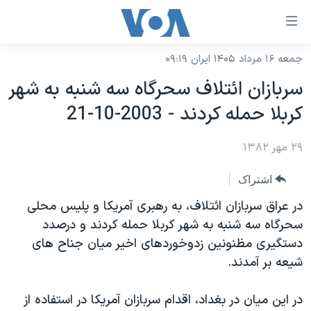
ینکهای
ابل
سترسی
جمعه ۱۶ مرداد ۱۴۰۵ ایران ۰۹:۱۹
خانه
هش
سربازان ائتلاف سحرگاه سه شنبه به شهر
نسخه سبک وب‌سایت
ه
کربلا حمله کردند - 2003-10-21
حتوای
موضوع ها
صلی
۲۹ مهر ۱۳۸۲
برنامه های تلویزیونی
ایران
هش
جدول برنامه ها
ه
آمریکا
اشتراک
فحه
صفحه‌های ویژه
جهان
در عراق سربازان ائتلاف، به رهبری آمريکا و پليس محلی
صلی
فرکانس‌های صدای آمریکا
سحرگاه سه شنبه به شهر کربلا حمله کردند و درصدد
ورزشی
جام جهانی ۲۰۲۶
هش
دستگيری مظنونين زدوخوردهای اخير ميان جناح های
پخش رادیویی
ه
گزیده‌ها
عملیات خشم حماسی
شيعه بر آمدند.
ستجو
۲۵۰سالگی آمریکا
ویژه برنامه‌ها
یادگیری زبان انگلیسی
در اين ميان در بغداد، اقدام سربازان آمريکا در استفاده از
ویدیوها
بایگانی برنامه‌های تلویزیونی