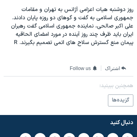
اسرائیل در جنگ
روز دوشنبه هيات اعزامی آژانس به تهران و مقامات
نرگس محمدی برنده جایزه نوبل صلح
جمهوری اسلامی به گفت و گوهای دو روزه پايان دادند.
همایش محافظه‌کاران آمریکا «سی‌پک»
علی اکبر صالحی، نماينده جمهوری اسلامی گفت رهبران
ايران بايد ظرف چند روز آينده در مورد امضای الحاقيه
صفحه‌های ویژه
پيمان منع گسترش سلاح های اتمی تصميم بگيرند. R
سفر پرزیدنت ترامپ به چین
اشتراک
Follow us
همچنبن ببینید:
گزيده‌ها
دنبال کنید