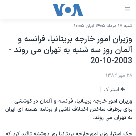
ینکهای
ابل
سترسی
شنبه ۱۷ مرداد ۱۴۰۵ ایران ۱۰:۰۵
خانه
هش
وزيران امور خارجه بريتانيا، فرانسه و
نسخه سبک وب‌سایت
ه
آلمان روز سه شنبه به تهران می روند -
حتوای
موضوع ها
2003-10-20
صلی
برنامه های تلویزیونی
ایران
هش
۲۸ مهر ۱۳۸۲
جدول برنامه ها
ه
آمریکا
فحه
صفحه‌های ویژه
جهان
اشتراک
صلی
فرکانس‌های صدای آمریکا
ورزشی
جام جهانی ۲۰۲۶
وزيران امور خارجه بريتانيا، فرانسه و آلمان در کوششی
هش
پخش رادیویی
برای برطرف ساختن اختلاف ناشی از برنامه هسته ای ايران
ه
گزیده‌ها
عملیات خشم حماسی
به تهران می روند.
ستجو
۲۵۰سالگی آمریکا
ویژه برنامه‌ها
یادگیری زبان انگلیسی
ویدیوها
بایگانی برنامه‌های تلویزیونی
جک استرا، وزير امورخارجه بريتانيا روز دوشنبه تائيد کرد که