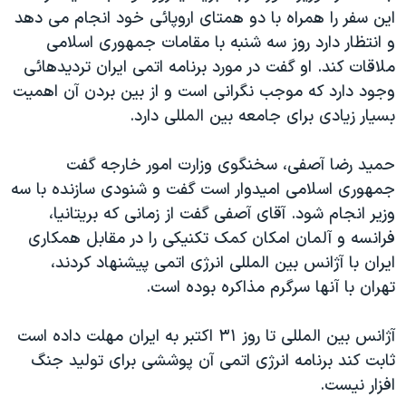
اين سفر را همراه با دو همتای اروپائی خود انجام می دهد
دنبال کنید
مستندها
فرهنگ و زندگی
و انتظار دارد روز سه شنبه با مقامات جمهوری اسلامی
حقوق شهروندی
انتخابات ریاست جمهوری آمریکا ۲۰۲۴
ملاقات کند. او گفت در مورد برنامه اتمی ايران ترديدهائی
اقتصادی
حمله جمهوری اسلامی به اسرائیل
وجود دارد که موجب نگرانی است و از بين بردن آن اهميت
بسيار زيادی برای جامعه بين المللی دارد.
رمز مهسا
علم و فناوری
زبانهای مختلف
اسرائیل در جنگ
ورزش زنان در ایران
حميد رضا آصفی، سخنگوی وزارت امور خارجه گفت
گالری عکس
اعتراضات زن، زندگی، آزادی
جمهوری اسلامی اميدوار است گفت و شنودی سازنده با سه
وزير انجام شود. آقای آصفی گفت از زمانی که بريتانيا،
آرشیو پخش زنده
مجموعه مستندهای دادخواهی
فرانسه و آلمان امکان کمک تکنيکی را در مقابل همکاری
تریبونال مردمی آبان ۹۸
ايران با آژانس بين المللی انرژی اتمی پيشنهاد کردند،
دادگاه حمید نوری
تهران با آنها سرگرم مذاکره بوده است.
چهل سال گروگان‌گیری
آژانس بين المللی تا روز ٣١ اکتبر به ايران مهلت داده است
قانون شفافیت دارائی کادر رهبری ایران
ثابت کند برنامه انرژی اتمی آن پوششی برای توليد جنگ
اعتراضات مردمی آبان ۹۸
افزار نيست.