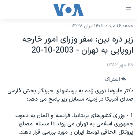
ینکهای
ابل
سترسی
جمعه ۱۶ مرداد ۱۴۰۵ ایران ۱۳:۲۸
خانه
هش
زير ذره بين: سفر وزرای امور خارجه
نسخه سبک وب‌سایت
ه
اروپايی به تهران - 2003-10-20
حتوای
موضوع ها
صلی
۲۸ مهر ۱۳۸۲
برنامه های تلویزیونی
ایران
هش
جدول برنامه ها
ه
آمریکا
اشتراک
فحه
صفحه‌های ویژه
جهان
دکتر عليرضا نوری زاده به پرسشهای خبرنگار بخش فارسی
صلی
فرکانس‌های صدای آمریکا
صدای آمريکا در زمينه مسايل زير پاسخ می دهد:
ورزشی
جام جهانی ۲۰۲۶
هش
پخش رادیویی
ه
گزیده‌ها
عملیات خشم حماسی
1 - وزرای کشورهای بريتانيا، فرانسه و آلمان به دعوت
ستجو
۲۵۰سالگی آمریکا
ویژه برنامه‌ها
جمهوری اسلامی به تهران می روند تا مسئله امضای
یادگیری زبان انگلیسی
پروتکل الحاقی توسط ايران را مورد بررسی قرار دهند.
ویدیوها
بایگانی برنامه‌های تلویزیونی