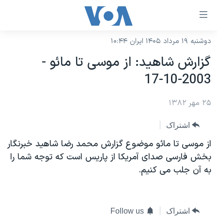
ینکهای
ابل
سترسی
دوشنبه ۱۹ مرداد ۱۴۰۵ ایران ۱۰:۴۴
خانه
هش
گزارش شاهيد: از موسی تا مائو -
نسخه سبک وب‌سایت
ه
2003-10-17
حتوای
موضوع ها
صلی
۲۵ مهر ۱۳۸۲
برنامه های تلویزیونی
ایران
هش
جدول برنامه ها
ه
آمریکا
اشتراک
فحه
صفحه‌های ویژه
جهان
از موسی تا مائو موضوع گزارش محمد رضا شاهيد خبرنگار
صلی
فرکانس‌های صدای آمریکا
بخش فارسی صدای آمريکا از پاريس است که توجه شما را
ورزشی
جام جهانی ۲۰۲۶
هش
به آن جلب می کنيم.
پخش رادیویی
ه
گزیده‌ها
عملیات خشم حماسی
ستجو
۲۵۰سالگی آمریکا
ویژه برنامه‌ها
یادگیری زبان انگلیسی
ویدیوها
بایگانی برنامه‌های تلویزیونی
اشتراک
Follow us