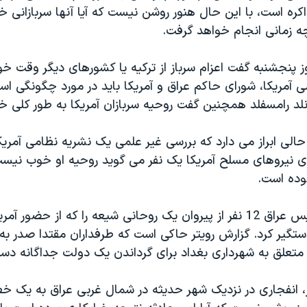
ره است، با اين حال هنور روشن نيست که آيا آنها سربازانی خ
 چه زمانی انجام خواهد گرفت.
وز پنجشنبه گفت اعزام سرباز از ترکيه يا کشورهای ديگر وقت خو
 آمريکا، شورای حاکم عراق و آمريکا بايد در مورد چگونگی استق
انلد رامسفلد همچنين گفت روحيه سربازان آمريکا به طور کلی 
ر حالی ابراز می دارد که بررسی غير علمی يک نشريه نظامی آمري
ی نيروهای مسلح آمريکا يک نفر می گويد روحيه او خوب نيس
وده است.
در اين ميان، پليس عراق 12 نفر از پيروان يک روحانی شيعه را که از حضور 
ستگير کرد. گزارش رويتر حاکی است که طرفداران مقتدا صدر به
متعلق به شهرداری بغداد برای گرداندن يک دولت جداگانه دست
ر، انفجاری در نزديک شهر حديثه در شمال غربی عراق به يک خ