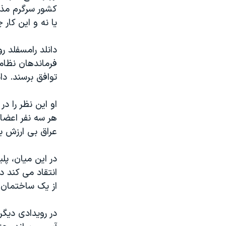
مستندها
فرهنگ و زندگی
کشور سرگرم مذاک
حقوق شهروندی
انتخابات ریاست جمهوری آمریکا ۲۰۲۴
يا نه و اين کار
اقتصادی
حمله جمهوری اسلامی به اسرائیل
دانلد رامسفلد ر
رمز مهسا
علم و فناوری
فرماندهان نظامی
اسرائیل در جنگ
ورزش زنان در ایران
توافق برسند. د
گالری عکس
اعتراضات زن، زندگی، آزادی
او اين نظر را د
آرشیو پخش زنده
مجموعه مستندهای دادخواهی
هر سه نفر اعضا
تریبونال مردمی آبان ۹۸
عراق بی ارزش ب
دادگاه حمید نوری
چهل سال گروگان‌گیری
انتقاد می کند د
قانون شفافیت دارائی کادر رهبری ایران
از يک ساختمان 
اعتراضات مردمی آبان ۹۸
در رويدادی ديگ
اسرائیل در جنگ