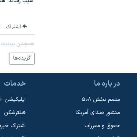
آسيب رساند. هنو
نرگس محمدی برنده جایزه نوبل صلح
همایش محافظه‌کاران آمریکا «سی‌پک»
اشتراک
صفحه‌های ویژه
سفر پرزیدنت ترامپ به چین
همچنبن ببینید:
گزيده‌ها
در باره ما
خدمات
متمم بخش ۵۰۸
اپلیکیشن +VOA
منشور صدای آمریکا
فیلترشکن
حقوق و مقررات
اشتراک خبرن