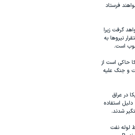
واهند فرستاد
اهد گرفت زيرا
رار نيروها به
خوب است.
کا حاکی است از
ت و جنگ عليه
آمريکا در عراق
 دليل استفاده
گير شدند.
ط لوله نفت