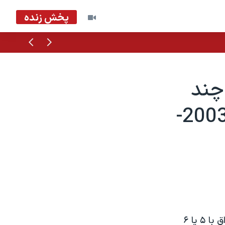
پخش زنده
قبلی
بعدی
چند
مليتی درعراق سرگرم مذاکره است - 2003-
وزير دفاع آمريکا می گويد واشنگتن در مورد پيوستن به نيروی چند مليتی درعراق با ۵ يا ۶