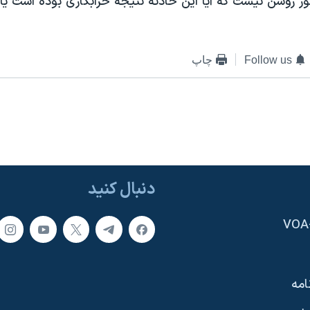
ز روشن نيست که آيا اين حادثه نتيجه خرابکاری بوده است يا ن
Follow us
چاپ
دنبال کنید
امه