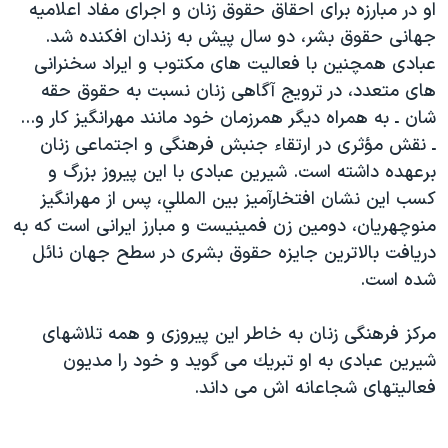
اسرائیل در جنگ
او در مبارزه برای احقاق حقوق زنان و اجرای مفاد اعلاميه
جهانی حقوق بشر، دو سال پيش به زندان افكنده شد.
نرگس محمدی برنده جایزه نوبل صلح
عبادی همچنين با فعاليت های مكتوب و ايراد سخنرانی
همایش محافظه‌کاران آمریکا «سی‌پک»
های متعدد، در ترويج آگاهی زنان نسبت به حقوق حقه
صفحه‌های ویژه
شان ـ به همراه ديگر همرزمان خود مانند مهرانگيز كار و...
ـ نقش مؤثری در ارتقاء جنبش فرهنگی و اجتماعی زنان
سفر پرزیدنت ترامپ به چین
برعهده داشته است. شيرين عبادی با اين پيروز بزرگ و
كسب اين نشان افتخارآميز بين المللي، پس از مهرانگيز
منوچهريان، دومين زن فمينيست و مبارز ايرانی است كه به
دريافت بالاترين جايزه حقوق بشری در سطح جهان نائل
شده است.
مركز فرهنگی زنان به خاطر اين پيروزی و همه تلاشهای
شيرين عبادی به او تبريك می گويد و خود را مديون
فعاليتهای شجاعانه اش می داند.