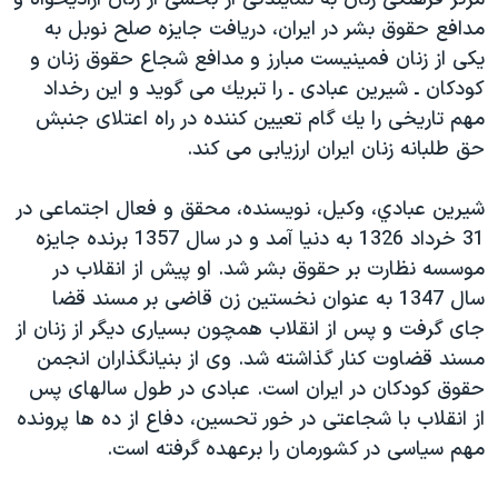
دنبال کنید
مستندها
فرهنگ و زندگی
مدافع حقوق بشر در ايران، دريافت جايزه صلح نوبل به
يكی از زنان فمينيست مبارز و مدافع شجاع حقوق زنان و
حقوق شهروندی
انتخابات ریاست جمهوری آمریکا ۲۰۲۴
كودكان ـ شيرين عبادی ـ را تبريك می گويد و اين رخداد
اقتصادی
حمله جمهوری اسلامی به اسرائیل
مهم تاريخی را يك گام تعيين كننده در راه اعتلای جنبش
رمز مهسا
علم و فناوری
حق طلبانه زنان ايران ارزيابی می كند.
زبانهای مختلف
اسرائیل در جنگ
ورزش زنان در ایران
شيرين عبادي، وكيل، نويسنده، محقق و فعال اجتماعی در
گالری عکس
اعتراضات زن، زندگی، آزادی
31 خرداد 1326 به دنيا آمد و در سال 1357 برنده جايزه
آرشیو پخش زنده
مجموعه مستندهای دادخواهی
موسسه نظارت بر حقوق بشر شد. او پيش از انقلاب در
سال 1347 به عنوان نخستين زن قاضی بر مسند قضا
تریبونال مردمی آبان ۹۸
جای گرفت و پس از انقلاب همچون بسياری ديگر از زنان از
دادگاه حمید نوری
مسند قضاوت كنار گذاشته شد. وی از بنيانگذاران انجمن
چهل سال گروگان‌گیری
حقوق كودكان در ايران است. عبادی در طول سالهای پس
از انقلاب با شجاعتی در خور تحسين، دفاع از ده ها پرونده
قانون شفافیت دارائی کادر رهبری ایران
مهم سياسی در كشورمان را برعهده گرفته است.
اعتراضات مردمی آبان ۹۸