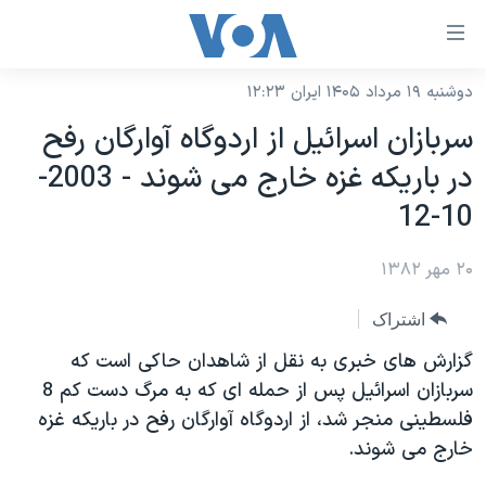
ینکهای
ابل
سترسی
دوشنبه ۱۹ مرداد ۱۴۰۵ ایران ۱۲:۲۳
خانه
هش
سربازان اسرائيل از اردوگاه آوارگان رفح
نسخه سبک وب‌سایت
ه
در باريکه غزه خارج می شوند - 2003-
حتوای
موضوع ها
10-12
صلی
برنامه های تلویزیونی
ایران
هش
۲۰ مهر ۱۳۸۲
جدول برنامه ها
ه
آمریکا
فحه
صفحه‌های ویژه
جهان
اشتراک
صلی
فرکانس‌های صدای آمریکا
ورزشی
جام جهانی ۲۰۲۶
گزارش های خبری به نقل از شاهدان حاکی است که
هش
پخش رادیویی
سربازان اسرائيل پس از حمله ای که به مرگ دست کم 8
ه
گزیده‌ها
عملیات خشم حماسی
فلسطينی منجر شد، از اردوگاه آوارگان رفح در باريکه غزه
ستجو
۲۵۰سالگی آمریکا
ویژه برنامه‌ها
یادگیری زبان انگلیسی
خارج می شوند.
ویدیوها
بایگانی برنامه‌های تلویزیونی