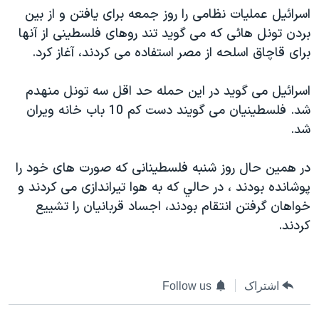
اسرائيل عمليات نظامی را روز جمعه برای يافتن و از بين
دنبال کنید
مستندها
فرهنگ و زندگی
بردن تونل هائی که می گويد تند روهای فلسطينی از آنها
حقوق شهروندی
انتخابات ریاست جمهوری آمریکا ۲۰۲۴
برای قاچاق اسلحه از مصر استفاده می کردند، آغاز کرد.
اقتصادی
حمله جمهوری اسلامی به اسرائیل
اسرائيل می گويد در اين حمله حد اقل سه تونل منهدم
رمز مهسا
علم و فناوری
زبانهای مختلف
شد. فلسطينيان می گويند دست کم 10 باب خانه ويران
اسرائیل در جنگ
ورزش زنان در ایران
شد.
گالری عکس
اعتراضات زن، زندگی، آزادی
در همين حال روز شنبه فلسطينانی که صورت های خود را
آرشیو پخش زنده
مجموعه مستندهای دادخواهی
پوشانده بودند ، در حالي که به هوا تيراندازی می کردند و
تریبونال مردمی آبان ۹۸
خواهان گرفتن انتقام بودند، اجساد قربانيان را تشييع
دادگاه حمید نوری
کردند.
چهل سال گروگان‌گیری
قانون شفافیت دارائی کادر رهبری ایران
اشتراک
Follow us
اعتراضات مردمی آبان ۹۸