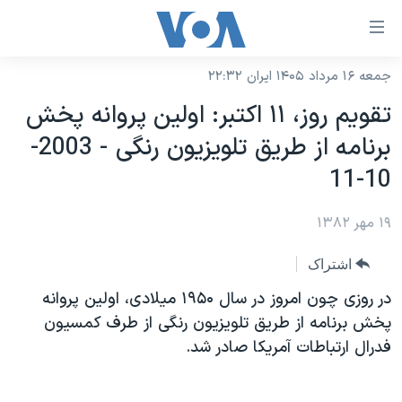
ینکهای
ابل
سترسی
جمعه ۱۶ مرداد ۱۴۰۵ ایران ۲۲:۳۲
خانه
هش
تقويم روز، ١١ اکتبر: اولين پروانه پخش
نسخه سبک وب‌سایت
ه
برنامه از طريق تلويزيون رنگی - 2003-
حتوای
موضوع ها
10-11
صلی
برنامه های تلویزیونی
ایران
هش
۱۹ مهر ۱۳۸۲
جدول برنامه ها
ه
آمریکا
فحه
صفحه‌های ویژه
جهان
اشتراک
صلی
فرکانس‌های صدای آمریکا
ورزشی
جام جهانی ۲۰۲۶
در روزی چون امروز در سال ١٩۵۰ ميلادی، اولين پروانه
هش
پخش رادیویی
پخش برنامه از طريق تلويزيون رنگی از طرف کمسيون
ه
گزیده‌ها
عملیات خشم حماسی
فدرال ارتباطات آمريکا صادر شد.
ستجو
۲۵۰سالگی آمریکا
ویژه برنامه‌ها
یادگیری زبان انگلیسی
ویدیوها
بایگانی برنامه‌های تلویزیونی