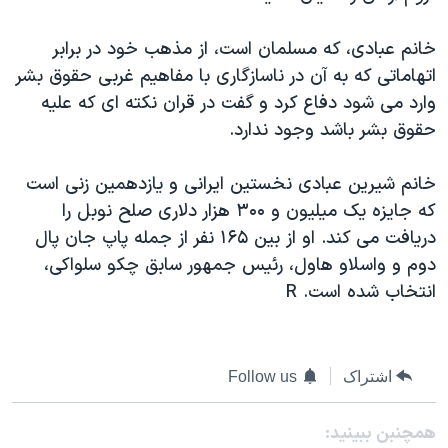
اسرائیل در جنگ
نرگس محمدی برنده جایزه نوبل صلح
خانم عبادی، که مسلمان است، از مذهب خود در برابر
اتهاماتی که به آن در ناسازگاری با مفاهيم غربی حقوق بشر
همایش محافظه‌کاران آمریکا «سی‌پک»
وارد می شود دفاع کرد و گفت در قران نکته ای که عليه
صفحه‌های ویژه
حقوق بشر باشد وجود ندارد.
سفر پرزیدنت ترامپ به چین
خانم شيرين عبادی نخستين ايرانی و يازدهمين زنی است
که جايزه يک ميليون و ۳۰۰ هزار دلاری صلح نوبل را
دريافت می کند. او از بين ۱۶۵ نفر از جمله پاپ جان پال
دوم و واسلاو هاول، رئيس جمهور سابق چکو سلواکی،
انتخاب شده است. R
اشتراک
Follow us
همچنبن ببینید: