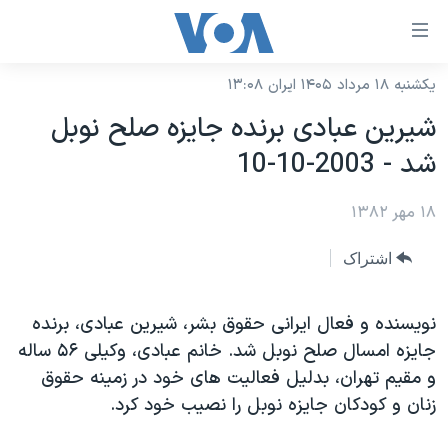
ینکهای
ابل
سترسی
یکشنبه ۱۸ مرداد ۱۴۰۵ ایران ۱۳:۰۸
خانه
هش
شيرين عبادی برنده جايزه صلح نوبل
نسخه سبک وب‌سایت
ه
شد - 2003-10-10
حتوای
موضوع ها
صلی
۱۸ مهر ۱۳۸۲
برنامه های تلویزیونی
ایران
هش
جدول برنامه ها
ه
آمریکا
اشتراک
فحه
صفحه‌های ویژه
جهان
صلی
فرکانس‌های صدای آمریکا
نويسنده و فعال ايرانی حقوق بشر، شيرين عبادی، برنده
ورزشی
جام جهانی ۲۰۲۶
هش
جايزه امسال صلح نوبل شد. خانم عبادی، وکيلی ۵۶ ساله
پخش رادیویی
ه
گزیده‌ها
عملیات خشم حماسی
و مقيم تهران، بدليل فعاليت های خود در زمينه حقوق
ستجو
۲۵۰سالگی آمریکا
ویژه برنامه‌ها
زنان و کودکان جايزه نوبل را نصيب خود کرد.
یادگیری زبان انگلیسی
ویدیوها
بایگانی برنامه‌های تلویزیونی