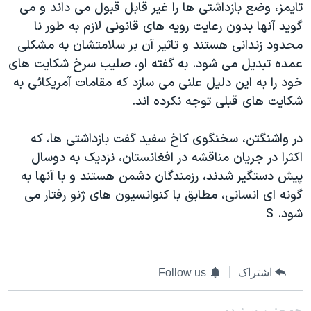
تايمز، وضع بازداشتی ها را غير قابل قبول می داند و می
دنبال کنید
مستندها
فرهنگ و زندگی
گويد آنها بدون رعايت رويه های قانونی لازم به طور نا
حقوق شهروندی
انتخابات ریاست جمهوری آمریکا ۲۰۲۴
محدود زندانی هستند و تاثير آن بر سلامتشان به مشکلی
عمده تبديل می شود. به گفته او، صليب سرخ شکايت های
اقتصادی
حمله جمهوری اسلامی به اسرائیل
خود را به اين دليل علنی می سازد که مقامات آمريکائی به
رمز مهسا
علم و فناوری
شکايت های قبلی توجه نکرده اند.
زبانهای مختلف
اسرائیل در جنگ
ورزش زنان در ایران
در واشنگتن، سخنگوی کاخ سفيد گفت بازداشتی ها، که
گالری عکس
اعتراضات زن، زندگی، آزادی
اکثرا در جريان مناقشه در افغانستان، نزديک به دوسال
آرشیو پخش زنده
مجموعه مستندهای دادخواهی
پيش دستگير شدند، رزمندگان دشمن هستند و با آنها به
تریبونال مردمی آبان ۹۸
گونه ای انسانی، مطابق با کنوانسيون های ژنو رفتار می
شود. S
دادگاه حمید نوری
چهل سال گروگان‌گیری
قانون شفافیت دارائی کادر رهبری ایران
اشتراک
Follow us
اعتراضات مردمی آبان ۹۸