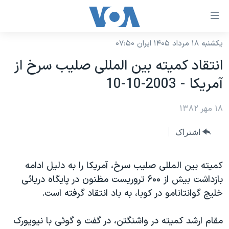
ینکهای
ابل
سترسی
یکشنبه ۱۸ مرداد ۱۴۰۵ ایران ۰۷:۵۰
خانه
هش
انتقاد كميته بين المللی صليب سرخ از
نسخه سبک وب‌سایت
ه
آمريکا - 2003-10-10
حتوای
موضوع ها
صلی
۱۸ مهر ۱۳۸۲
برنامه های تلویزیونی
ایران
هش
جدول برنامه ها
ه
آمریکا
اشتراک
فحه
صفحه‌های ویژه
جهان
صلی
فرکانس‌های صدای آمریکا
كميته بين المللی صليب سرخ، آمريکا را به دليل ادامه
ورزشی
جام جهانی ۲۰۲۶
هش
بازداشت بيش از ۶۰۰ تروريست مظنون در پايگاه دريائی
پخش رادیویی
ه
گزیده‌ها
عملیات خشم حماسی
خليج گوانتانامو در کوبا، به باد انتقاد گرفته است.
ستجو
۲۵۰سالگی آمریکا
ویژه برنامه‌ها
یادگیری زبان انگلیسی
مقام ارشد کميته در واشنگتن، در گفت و گوئی با نيويورک
ویدیوها
بایگانی برنامه‌های تلویزیونی