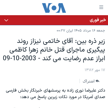
ینکهای
ابل
سترسی
خبر فوری
خانه
هش
جمعه ۱۶ مرداد ۱۴۰۵ ایران ۰۰:۲۷
نسخه سبک وب‌سایت
ه
زير ذره بين: آقای خاتمی نيزاز روند
حتوای
موضوع ها
پيگيری ماجرای قتل خانم زهرا کاظمی
صلی
برنامه های تلویزیونی
ایران
هش
ابراز عدم رضايت می کند - 2003-10-09
جدول برنامه ها
ه
آمریکا
فحه
صفحه‌های ویژه
۱۷ مهر ۱۳۸۲
جهان
صلی
فرکانس‌های صدای آمریکا
ورزشی
جام جهانی ۲۰۲۶
هش
اشتراک
پخش رادیویی
ه
گزیده‌ها
عملیات خشم حماسی
دکتر عليرضا نوری زاده به پرسشهای خبرنگار بخش فارسی
ستجو
۲۵۰سالگی آمریکا
ویژه برنامه‌ها
صدای آمريکا در مورد نکات زيرين پاسخ می دهد:
یادگیری زبان انگلیسی
ویدیوها
بایگانی برنامه‌های تلویزیونی