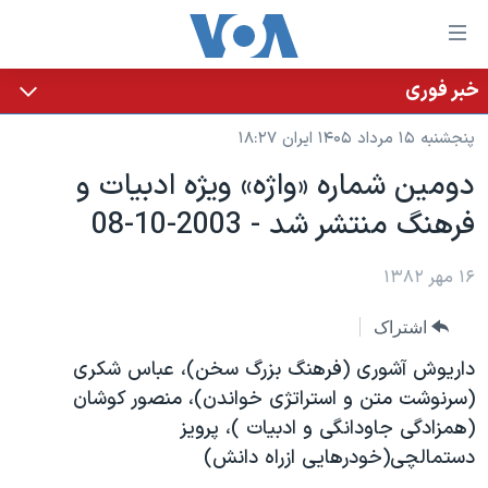
ینکهای
ابل
سترسی
خبر فوری
خانه
هش
پنجشنبه ۱۵ مرداد ۱۴۰۵ ایران ۱۸:۲۷
نسخه سبک وب‌سایت
ه
دومين شماره «واژه» ويژه ادبيات و
حتوای
موضوع ها
فرهنگ منتشر شد - 2003-10-08
صلی
برنامه های تلویزیونی
ایران
هش
جدول برنامه ها
ه
۱۶ مهر ۱۳۸۲
آمریکا
فحه
صفحه‌های ویژه
جهان
اشتراک
صلی
فرکانس‌های صدای آمریکا
ورزشی
جام جهانی ۲۰۲۶
هش
داريوش آشوری (فرهنگ بزرگ سخن)، عباس شکری
پخش رادیویی
ه
گزیده‌ها
عملیات خشم حماسی
(سرنوشت متن و استراتژی خواندن)، منصور کوشان
ستجو
(همزادگی جاودانگی و ادبيات )، پرويز
۲۵۰سالگی آمریکا
ویژه برنامه‌ها
یادگیری زبان انگلیسی
دستمالچی(خودرهايی ازراه دانش)
ویدیوها
بایگانی برنامه‌های تلویزیونی