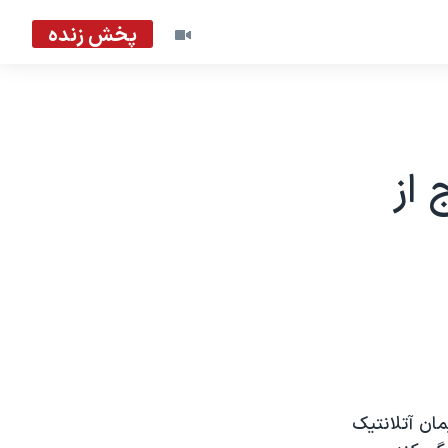
پخش زنده
 از
ان آتلانتيک