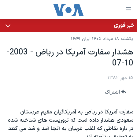
ینکهای
ابل
سترسی
خبر فوری
خانه
هش
یکشنبه ۱۸ مرداد ۱۴۰۵ ایران ۱۶:۴۱
نسخه سبک وب‌سایت
ه
هشدار سفارت آمريکا در رياض - 2003-
حتوای
موضوع ها
10-07
صلی
برنامه های تلویزیونی
ایران
هش
جدول برنامه ها
ه
۱۵ مهر ۱۳۸۲
آمریکا
فحه
صفحه‌های ویژه
جهان
اشتراک
صلی
فرکانس‌های صدای آمریکا
ورزشی
جام جهانی ۲۰۲۶
هش
پخش رادیویی
ه
گزیده‌ها
عملیات خشم حماسی
سفارت آمريکا در رياض به آمريکائيان مقيم عربستان
ستجو
سعودی هشدار داده است که تروريست های شناخته شده
۲۵۰سالگی آمریکا
ویژه برنامه‌ها
یادگیری زبان انگلیسی
در باره نقاطی که اغلب غربيان به آنجا آمد و شد می کنند
ویدیوها
بایگانی برنامه‌های تلویزیونی
به تحقيق پرداخته اند.