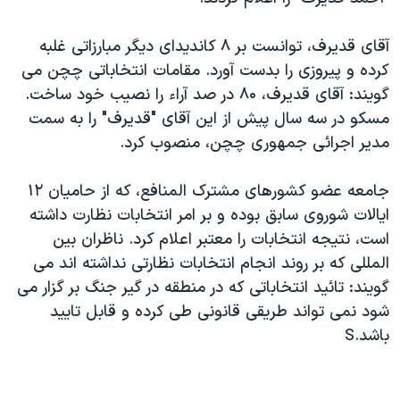
دنبال کنید
مستندها
فرهنگ و زندگی
آقای قديرف، توانست بر ۸ کانديدای ديگر مبارزاتی غلبه
حقوق شهروندی
انتخابات ریاست جمهوری آمریکا ۲۰۲۴
کرده و پيروزی را بدست آورد. مقامات انتخاباتی چچن می
اقتصادی
حمله جمهوری اسلامی به اسرائیل
گويند: آقای قديرف، ۸۰ در صد آراء را نصيب خود ساخت.
رمز مهسا
علم و فناوری
مسکو در سه سال پيش از اين آقای "قديرف" را به سمت
زبانهای مختلف
مدير اجرائی جمهوری چچن، منصوب کرد.
اسرائیل در جنگ
ورزش زنان در ایران
گالری عکس
اعتراضات زن، زندگی، آزادی
جامعه عضو کشورهای مشترک المنافع، که از حاميان ۱۲
آرشیو پخش زنده
مجموعه مستندهای دادخواهی
ايالات شوروی سابق بوده و بر امر انتخابات نظارت داشته
است، نتيجه انتخابات را معتبر اعلام کرد. ناظران بين
تریبونال مردمی آبان ۹۸
المللی که بر روند انجام انتخابات نظارتی نداشته اند می
دادگاه حمید نوری
گويند: تائيد انتخاباتی که در منطقه در گير جنگ بر گزار می
چهل سال گروگان‌گیری
شود نمی تواند طريقی قانونی طی کرده و قابل تاييد
باشد.S
قانون شفافیت دارائی کادر رهبری ایران
اعتراضات مردمی آبان ۹۸