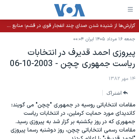
ینکهای
ابل
سترسی
گزارش‌ها از شنیده شدن صدای چند انفجار قوی در قشم؛ منابع حکومتی می‌گویند درگیری در تنگه هرمز بود
خانه
هش
جمعه ۱۶ مرداد ۱۴۰۵ ایران ۰۰:۰۴
نسخه سبک وب‌سایت
ه
پيروزی احمد قديرف در انتخابات
حتوای
موضوع ها
رياست جمهوری چچن - 2003-10-06
صلی
برنامه های تلویزیونی
ایران
هش
جدول برنامه ها
ه
۱۴ مهر ۱۳۸۲
آمریکا
فحه
صفحه‌های ویژه
جهان
اشتراک
صلی
فرکانس‌های صدای آمریکا
ورزشی
جام جهانی ۲۰۲۶
هش
مقامات انتخاباتی روسيه در جمهوری "چچن" می گويند:
پخش رادیویی
ه
گزیده‌ها
عملیات خشم حماسی
کانديدای مورد حمايت کرملين، در انتخابات رياست
ستجو
جمهوری که در روز يکشنبه بر گزار شد به پيروزی رسيد.
۲۵۰سالگی آمریکا
ویژه برنامه‌ها
یادگیری زبان انگلیسی
مقامات رسمی انتخاباتی چچن، روز دوشنبه رسما پيروزی
ویدیوها
بایگانی برنامه‌های تلویزیونی
"احمد قديرف" را اعلام کردند.