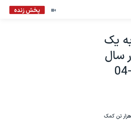
پخش زنده
به يک
 در سال
وبی می گويد کره شمالی برای جلوگيری از قحطی به يک ميليون و ١٠٠ هزار تن کمک