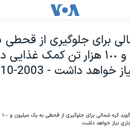
لی برای جلوگيری از قحطی 
ميليون و ١٠٠ هزار تن کمک غذايی
خواهد داشت - 2003-10-04
کره جن
اری نياز خواهد داشت.