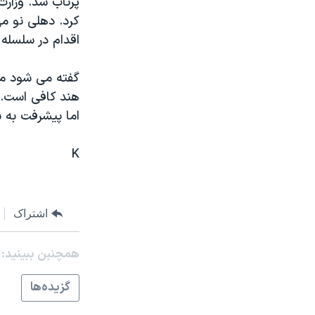
پرتاب شد. وزار
مستندها
فرهنگ و زندگی
کرد. دهلی نو م
حقوق شهروندی
انتخابات ریاست جمهوری آمریکا ۲۰۲۴
اقدام در سلسله 
اقتصادی
حمله جمهوری اسلامی به اسرائیل
رمز مهسا
علم و فناوری
هند کافی است. 
اسرائیل در جنگ
ورزش زنان در ایران
اما پيشرفت به
گالری عکس
اعتراضات زن، زندگی، آزادی
K
آرشیو پخش زنده
مجموعه مستندهای دادخواهی
تریبونال مردمی آبان ۹۸
دادگاه حمید نوری
اشتراک
چهل سال گروگان‌گیری
همچنبن ببینید:
قانون شفافیت دارائی کادر رهبری ایران
اعتراضات مردمی آبان ۹۸
گزيده‌ها
اسرائیل در جنگ