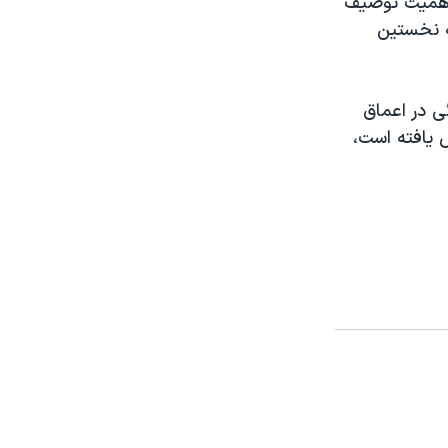
 اهميت توصيف
ه نخستين
دف هائی در اعماق
 يافته است،