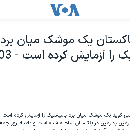
اکستان يک موشک ميان برد
ی گويد يک موشک ميان برد باليستيک را آزمايش کرده است. 
ين به زمين در پاکستان ساخته شده است و بامداد روز جمعه