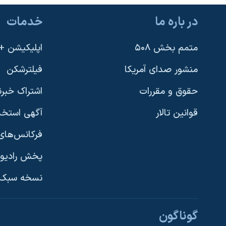
نرگس محمدی برنده جایزه نوبل صلح
در باره ما
خدمات
همایش محافظه‌کاران آمریکا «سی‌پک»
متمم بخش ۵۰۸
اپلیکیشن +VOA
صفحه‌های ویژه
سفر پرزیدنت ترامپ به چین
منشور صدای آمریکا
فیلترشکن
حقوق و مقررات
اشتراک خبرن
قوانین تالار
آگهی استخد
فرکانس‌های 
پخش رادیو
یادگیری زبان انگلیسی
نسخه سبک 
دنبال کنید
گوناگون