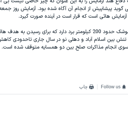
ت دفاع هند آزمايش را به اين عنوان که چيز خاصی نيست بی
ی گويد پيشاپيش از انجام آن آگاه شده بود. آزمايش روز جمع
آزمايش هائی است که قرار است در آينده صورت گيرد.
گفته می شود موشک حدود 200 کيلومتر برد دارد که برای رسيدن به ه
تنش بين اسلام آباد و دهلی نو در سال جاری تاحدودی کاهش
 سوی انجام مذاکرات صلح بين دو همسايه متوقف شده است.
Follow us
چاپ