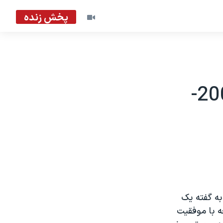
پخش زنده
باليستيک را آزمايش کرده است - 2003-
به گفته يک
 با موفقيت