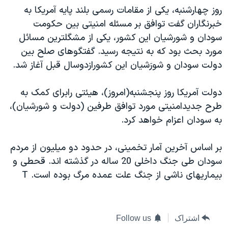
روز چهارشنبه، يکی از مقامات رسمی بلند پايه آمريکا به
دنبال کنید
مستندها
فرهنگ و زندگی
خبرنگاران گفت توافق بر مسئله امنيتی بين حکومت
حقوق شهروندی
انتخابات ریاست جمهوری آمریکا ۲۰۲۴
سودان و شورشيان اين کشور، يکی از مشگلترين مسائل
اقتصادی
حمله جمهوری اسلامی به اسرائیل
مورد بحث بود که به نتيجه رسيد. گفتگوهای صلح بين
دولت سودان و شورَشيان اين کشورازدوسال قبل آغاز شد.
رمز مهسا
علم و فناوری
زبانهای مختلف
اسرائیل در جنگ
ورزش زنان در ایران
دولت آمريکا روز پنجشنبه(امروز)، هيئتی رابرای کمک به
گالری عکس
اعتراضات زن، زندگی، آزادی
طرح جديدامنيتی مورد توافق طرفين (دولت و شورشيان)،
به سودان اعزام خواهد کرد.
آرشیو پخش زنده
مجموعه مستندهای دادخواهی
تریبونال مردمی آبان ۹۸
بر اساس آخرين آمار تخمينی، در حدود دو ميليون از مردم
دادگاه حمید نوری
سودان طی جنگ داخلی 20 ساله در گذشته اند. قحطی و
بيماريهای ناشی از جنگ علت عمده مرگ بوده است. T
چهل سال گروگان‌گیری
قانون شفافیت دارائی کادر رهبری ایران
اعتراضات مردمی آبان ۹۸
اشتراک
Follow us