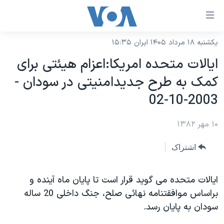
ینکهای
ابل
سترسی
یکشنبه ۱۸ مرداد ۱۴۰۵ ایران ۱۵:۳۵
خانه
هش
ايالات متحده امريکا:اعزام هيئتی برای
نسخه سبک وب‌سایت
ه
کمک به طرح جديدامنيتی در سودان -
حتوای
موضوع ها
2003-10-02
صلی
برنامه های تلویزیونی
ایران
هش
۱۰ مهر ۱۳۸۲
جدول برنامه ها
ه
آمریکا
فحه
صفحه‌های ویژه
جهان
اشتراک
صلی
فرکانس‌های صدای آمریکا
ورزشی
جام جهانی ۲۰۲۶
هش
پخش رادیویی
ايالات متحده می گويد قرار است تا پايان ماه آينده و
ه
گزیده‌ها
عملیات خشم حماسی
براساس موافقتنامه نهائی صلح، جنگ داخلی 20 ساله
ستجو
۲۵۰سالگی آمریکا
ویژه برنامه‌ها
یادگیری زبان انگلیسی
سودان به پايان رسد.
ویدیوها
بایگانی برنامه‌های تلویزیونی