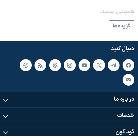
اسرائیل در جنگ
همچنبن ببینید:
نرگس محمدی برنده جایزه نوبل صلح
همایش محافظه‌کاران آمریکا «سی‌پک»
گزيده‌ها
صفحه‌های ویژه
سفر پرزیدنت ترامپ به چین
دنبال کنید
در باره ما
خدمات
گوناگون