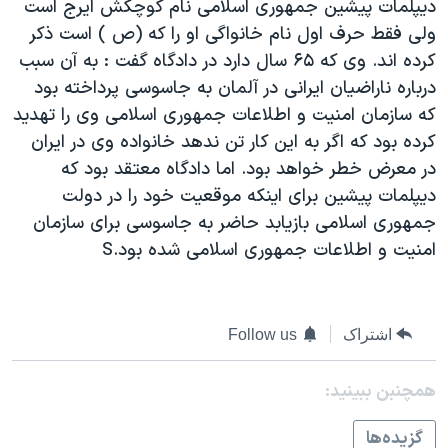
ديپلمات پيشين جمهوری اسلامی نام کوچکش ايرج است
دنبال کنید
مستندها
فرهنگ و زندگی
ولی فقط حرف اول نام خانواگی او را که (ص ) است ذکر
حقوق شهروندی
انتخابات ریاست جمهوری آمریکا ۲۰۲۴
کرده اند. وی که ۶۵ سال دارد در دادگاه گفت : به آن سبب
درباره ناراضيان ايرانی در آلمان به جاسوسی پرداخته بود
اقتصادی
حمله جمهوری اسلامی به اسرائیل
که سازمان امنيت و اطلاعات جمهوری اسلامی وی را تهديد
رمز مهسا
علم و فناوری
کرده بود که اگر به اين کار تن ندهد خانواده وی در ايران
زبانهای مختلف
اسرائیل در جنگ
ورزش زنان در ایران
در معرض خطر خواهد بود. اما دادگاه معتقد بود که
ديپلمات پيشين برای اينکه موقعيت خود را در دولت
گالری عکس
اعتراضات زن، زندگی، آزادی
جمهوری اسلامی بازيابد حاضر به جاسوسی برای سازمان
آرشیو پخش زنده
مجموعه مستندهای دادخواهی
امنيت و اطلاعات جمهوری اسلامی شده بود.S
تریبونال مردمی آبان ۹۸
دادگاه حمید نوری
اشتراک
Follow us
چهل سال گروگان‌گیری
قانون شفافیت دارائی کادر رهبری ایران
همچنبن ببینید:
اعتراضات مردمی آبان ۹۸
گزيده‌ها