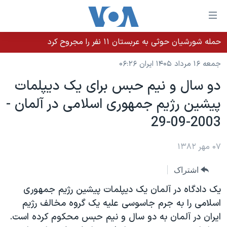
ینکهای
ابل
سترسی
حمله شورشیان حوثی به عربستان ۱۱ نفر را مجروح کرد
خانه
هش
جمعه ۱۶ مرداد ۱۴۰۵ ایران ۰۶:۲۶
نسخه سبک وب‌سایت
ه
دو سال و نيم حبس برای يک ديپلمات
حتوای
موضوع ها
پيشين رژيم جمهوری اسلامی در آلمان -
صلی
برنامه های تلویزیونی
ایران
هش
2003-09-29
جدول برنامه ها
ه
آمریکا
فحه
صفحه‌های ویژه
۰۷ مهر ۱۳۸۲
جهان
صلی
فرکانس‌های صدای آمریکا
ورزشی
جام جهانی ۲۰۲۶
هش
اشتراک
پخش رادیویی
ه
گزیده‌ها
عملیات خشم حماسی
يک دادگاه در آلمان يک ديپلمات پيشين رژيم جمهوری
ستجو
۲۵۰سالگی آمریکا
ویژه برنامه‌ها
اسلامی را به جرم جاسوسی عليه يک گروه مخالف رژيم
یادگیری زبان انگلیسی
ايران در آلمان به دو سال و نيم حبس محکوم کرده است.
ویدیوها
بایگانی برنامه‌های تلویزیونی