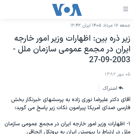
ینکهای
ابل
سترسی
جمعه ۱۶ مرداد ۱۴۰۵ ایران ۱۲:۴۲
خانه
هش
زير ذره بين: اظهارات وزير امور خارجه
نسخه سبک وب‌سایت
ه
ايران در مجمع عمومی سازمان ملل -
حتوای
موضوع ها
2003-09-27
صلی
برنامه های تلویزیونی
ایران
هش
۰۵ مهر ۱۳۸۲
جدول برنامه ها
ه
آمریکا
فحه
صفحه‌های ویژه
جهان
اشتراک
صلی
فرکانس‌های صدای آمریکا
ورزشی
جام جهانی ۲۰۲۶
آقای دکتر عليرضا نوری زاده به پرسشهای خبرنگار بخش
هش
پخش رادیویی
فارسی صدای آمريکا پيرامون نکات زير پاسخ می گويد:
ه
گزیده‌ها
عملیات خشم حماسی
ستجو
۲۵۰سالگی آمریکا
ویژه برنامه‌ها
یادگیری زبان انگلیسی
۱- اظهارات وزير امور خارجه ايران در مجمع عمومی سازمان
ویدیوها
بایگانی برنامه‌های تلویزیونی
ملل در ارتباط با پيوستن ايران به پروتکل الحاقی