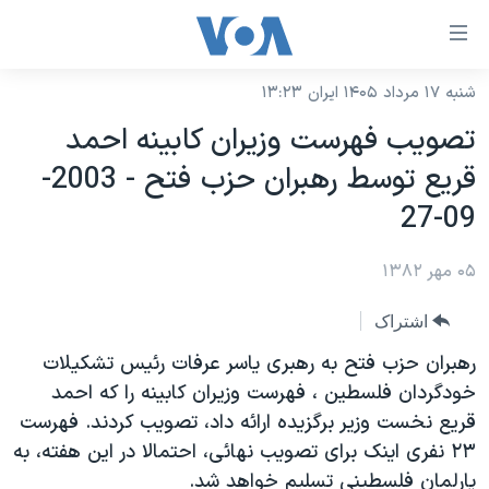
ینکهای
ابل
سترسی
شنبه ۱۷ مرداد ۱۴۰۵ ایران ۱۳:۲۳
خانه
هش
تصويب فهرست وزيران کابينه احمد
نسخه سبک وب‌سایت
ه
قريع توسط رهبران حزب فتح - 2003-
حتوای
موضوع ها
09-27
صلی
برنامه های تلویزیونی
ایران
هش
۰۵ مهر ۱۳۸۲
جدول برنامه ها
ه
آمریکا
فحه
صفحه‌های ویژه
جهان
اشتراک
صلی
فرکانس‌های صدای آمریکا
ورزشی
جام جهانی ۲۰۲۶
رهبران حزب فتح به رهبری ياسر عرفات رئيس تشکيلات
هش
پخش رادیویی
خودگردان فلسطين ، فهرست وزيران کابينه را که احمد
ه
گزیده‌ها
عملیات خشم حماسی
قريع نخست وزير برگزيده ارائه داد، تصويب کردند. فهرست
ستجو
۲۵۰سالگی آمریکا
ویژه برنامه‌ها
یادگیری زبان انگلیسی
۲۳ نفری اينک برای تصويب نهائی، احتمالا در اين هفته، به
ویدیوها
بایگانی برنامه‌های تلویزیونی
پارلمان فلسطينی تسليم خواهد شد.