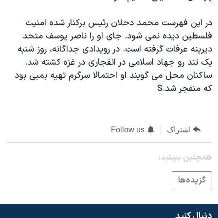
دنبال کنید
مستندها
فرهنگ و زندگی
در اين فهرست محمد دحلان رئيس برکنار شده امنيت
حقوق شهروندی
انتخابات ریاست جمهوری آمریکا ۲۰۲۴
فلسطين ديده نمی شود. جای او را ناصر يوسف متحد
اقتصادی
حمله جمهوری اسلامی به اسرائیل
ديرينه عرفات گرفته است. در رويدادی جداگانه، روز شنبه
يک تند رو جهاد اسلامی در انفجاری در غزه کشته شد.
رمز مهسا
علم و فناوری
زبانهای مختلف
ساکنان محل می گويند او احتمالا سرگرم تهيه بمبی بود
اسرائیل در جنگ
ورزش زنان در ایران
که منفجر شد.S
گالری عکس
اعتراضات زن، زندگی، آزادی
آرشیو پخش زنده
مجموعه مستندهای دادخواهی
اشتراک
Follow us
تریبونال مردمی آبان ۹۸
دادگاه حمید نوری
همچنبن ببینید:
چهل سال گروگان‌گیری
گزيده‌ها
قانون شفافیت دارائی کادر رهبری ایران
اعتراضات مردمی آبان ۹۸
دنبال کنید