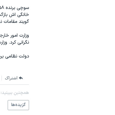
مستندها
فرهنگ و زندگی
حقوق شهروندی
انتخابات ریاست جمهوری آمریکا ۲۰۲۴
خانگی اش بازگشت
اقتصادی
حمله جمهوری اسلامی به اسرائیل
گويند مقامات ن
رمز مهسا
علم و فناوری
وزارت امور خارج
اسرائیل در جنگ
ورزش زنان در ایران
نگرانی کرد. وزا
گالری عکس
اعتراضات زن، زندگی، آزادی
دولت نظامی برمه خانم سوچی را در 
آرشیو پخش زنده
مجموعه مستندهای دادخواهی
تریبونال مردمی آبان ۹۸
دادگاه حمید نوری
اشتراک
چهل سال گروگان‌گیری
همچنبن ببینید:
قانون شفافیت دارائی کادر رهبری ایران
اعتراضات مردمی آبان ۹۸
گزيده‌ها
اسرائیل در جنگ