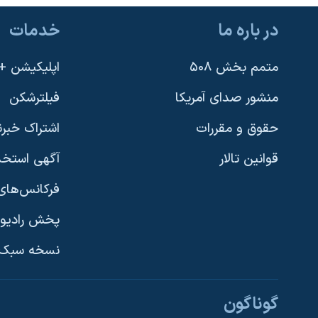
نرگس محمدی برنده جایزه نوبل صلح
در باره ما
خدمات
همایش محافظه‌کاران آمریکا «سی‌پک»
متمم بخش ۵۰۸
اپلیکیشن +VOA
صفحه‌های ویژه
سفر پرزیدنت ترامپ به چین
منشور صدای آمریکا
فیلترشکن
حقوق و مقررات
اشتراک خبرن
قوانین تالار
آگهی استخد
فرکانس‌های 
پخش رادیو
یادگیری زبان انگلیسی
نسخه سبک 
دنبال کنید
گوناگون