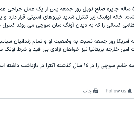
سوچی برنده ۵٨ ساله جايزه صلح نوبل روز جمعه پس از يک عمل جراحی ع
. خانه اواينک زير کنترل شديد نيروهای امنيتی قرار دارد و
ظامی کسانی را که به ديدن آونگ سان سوچی می روند کنترل م
ه آمريکا روز جمعه نسبت به وضعيت او و تمام زندانيان سياسی د
رت امور خارجه بريتانيا نيز خواهان آزادی بی قيد و شرط آونگ
۱٤ سال گذشته اکثرا در بازداشت داشته است. R
Follow us
چاپ