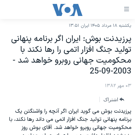
ینکهای
ابل
سترسی
یکشنبه ۱۸ مرداد ۱۴۰۵ ایران ۱۳:۵۱
خانه
هش
پرزيدنت بوش: ايران اگر برنامه پنهانی
نسخه سبک وب‌سایت
ه
توليد جنگ افزار اتمی را رها نکند با
حتوای
موضوع ها
محکوميت جهانی روبرو خواهد شد -
صلی
برنامه های تلویزیونی
ایران
هش
2003-09-25
جدول برنامه ها
ه
آمریکا
فحه
۰۳ مهر ۱۳۸۲
صفحه‌های ویژه
جهان
صلی
فرکانس‌های صدای آمریکا
ورزشی
جام جهانی ۲۰۲۶
اشتراک
هش
پخش رادیویی
ه
گزیده‌ها
عملیات خشم حماسی
پرزيدنت بوش می گويد ايران اگر آنچه را واشنگتن يک
ستجو
برنامه پنهانی توليد جنگ افزار اتمی می داند رها نکند، با
۲۵۰سالگی آمریکا
ویژه برنامه‌ها
یادگیری زبان انگلیسی
محکوميت جهانی روبرو خواهد شد. آقای بوش روز
ویدیوها
بایگانی برنامه‌های تلویزیونی