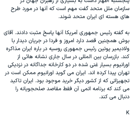
پنجشنبه اظهار داشت به بسياری از رهبران جهان در
دنبال کنید
مستندها
فرهنگ و زندگی
سازمان ملل متحد گفت مهم است که آنها در مورد طرح
های هسته ای ايران متحد شوند.
حقوق شهروندی
انتخابات ریاست جمهوری آمریکا ۲۰۲۴
اقتصادی
حمله جمهوری اسلامی به اسرائیل
به گفته رئيس جمهوری آمريکا آنها پاسخ مثبت دادند. آقای
رمز مهسا
علم و فناوری
بوش همچنين قصد دارد امروز و فردا در جريان ديدار با
زبانهای مختلف
ولاديمير پوتين رئيس جمهوری روسيه در باره ايران مذاکره
اسرائیل در جنگ
ورزش زنان در ایران
کند. بازرسان بين المللی در سال جاری نشانه هائی از
گالری عکس
اعتراضات زن، زندگی، آزادی
اورانيوم بسيار غنی شده در دو کارخانه جداگانه در نزديکی
آرشیو پخش زنده
مجموعه مستندهای دادخواهی
تهران پيدا کرده اند. ايران می گويد اورانيوم ممکن است در
تجهيزاتی که از کشور ديگر خريد موجود بود. ايران تاکيد
تریبونال مردمی آبان ۹۸
می کند که برنامه اتمی آن فقط مقاصد صلحجويانه را
دادگاه حمید نوری
دنبال می کند.
چهل سال گروگان‌گیری
K
قانون شفافیت دارائی کادر رهبری ایران
اعتراضات مردمی آبان ۹۸