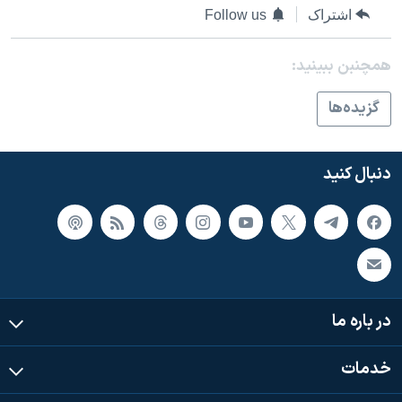
اسرائیل در جنگ
اشتراک
Follow us
نرگس محمدی برنده جایزه نوبل صلح
همچنبن ببینید:
همایش محافظه‌کاران آمریکا «سی‌پک»
صفحه‌های ویژه
گزيده‌ها
سفر پرزیدنت ترامپ به چین
دنبال کنید
در باره ما
خدمات