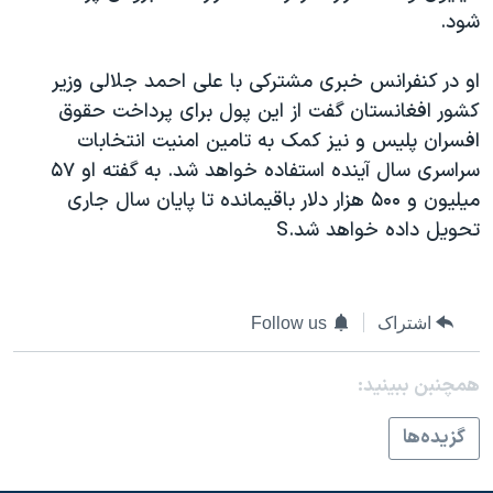
شود.
دنبال کنید
مستندها
فرهنگ و زندگی
حقوق شهروندی
انتخابات ریاست جمهوری آمریکا ۲۰۲۴
او در کنفرانس خبری مشترکی با علی احمد جلالی وزير
اقتصادی
حمله جمهوری اسلامی به اسرائیل
کشور افغانستان گفت از اين پول برای پرداخت حقوق
افسران پليس و نيز کمک به تامين امنيت انتخابات
رمز مهسا
علم و فناوری
زبانهای مختلف
سراسری سال آينده استفاده خواهد شد. به گفته او ۵۷
اسرائیل در جنگ
ورزش زنان در ایران
ميليون و ۵۰۰ هزار دلار باقيمانده تا پايان سال جاری
گالری عکس
اعتراضات زن، زندگی، آزادی
تحويل داده خواهد شد.S
آرشیو پخش زنده
مجموعه مستندهای دادخواهی
تریبونال مردمی آبان ۹۸
اشتراک
Follow us
دادگاه حمید نوری
چهل سال گروگان‌گیری
همچنبن ببینید:
قانون شفافیت دارائی کادر رهبری ایران
گزيده‌ها
اعتراضات مردمی آبان ۹۸