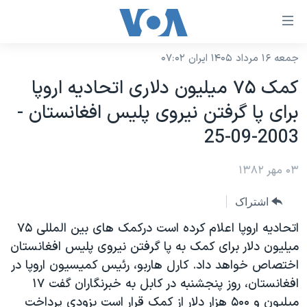
ینکهای
ابل
سترسی
جمعه ۱۶ مرداد ۱۴۰۵ ایران ۰۷:۰۲
خانه
هش
کمک ۷۵ ميليون دلاری اتحاديه اروپا
نسخه سبک وب‌سایت
ه
برای پا گرفتن نيروی پليس افغانستان -
حتوای
موضوع ها
2003-09-25
صلی
برنامه های تلویزیونی
ایران
هش
۰۳ مهر ۱۳۸۲
جدول برنامه ها
ه
آمریکا
فحه
صفحه‌های ویژه
جهان
اشتراک
صلی
فرکانس‌های صدای آمریکا
ورزشی
جام جهانی ۲۰۲۶
اتحاديه اروپا اعلام کرده است درکمک های بين المللی ۷۵
هش
پخش رادیویی
ميليون دلار برای کمک به پا گرفتن نيروی پليس افغانستان
ه
گزیده‌ها
عملیات خشم حماسی
اختصاص خواهد داد. کارل هاربو، رئيس کميسيون اروپا در
ستجو
۲۵۰سالگی آمریکا
ویژه برنامه‌ها
یادگیری زبان انگلیسی
افغانستان، روز پنجشنبه در کابل به خبرنگاران گفت ۱۷
ویدیوها
بایگانی برنامه‌های تلویزیونی
ميليون و ۵۰۰ هزار دلار از کمک قرار است بزودی پرداخت