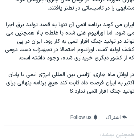
دنبال کنید
مستندها
فرهنگ و زندگی
مشابهی را در تاسيساتی در نطنز يافتند.
حقوق شهروندی
انتخابات ریاست جمهوری آمریکا ۲۰۲۴
ايران می گويد برنامه اتمی آن تنها به قصد توليد برق اجرا
اقتصادی
حمله جمهوری اسلامی به اسرائیل
می شود. اما اورانيوم غنی شده با غلظت بالا همچنين می
رمز مهسا
علم و فناوری
تواند در توليد جنگ افزار اتمی به کار رود. ايران در پی
زبانهای مختلف
کشف اوليه گفت، اورانيوم احتمالا در تجهيزات دست دومی
اسرائیل در جنگ
ورزش زنان در ایران
که از کشور ديگری خريداری شده، وجود داشته است.
گالری عکس
اعتراضات زن، زندگی، آزادی
آرشیو پخش زنده
مجموعه مستندهای دادخواهی
در اوائل ماه جاری، آژانس بين المللی انرژی اتمی تا پايان
اکتبر به ايران فرصت داد ثابت کند هيچ برنامه پنهانی برای
تریبونال مردمی آبان ۹۸
توليد جنگ افزار اتمی ندارد.S
دادگاه حمید نوری
چهل سال گروگان‌گیری
قانون شفافیت دارائی کادر رهبری ایران
اشتراک
Follow us
اعتراضات مردمی آبان ۹۸
همچنبن ببینید: