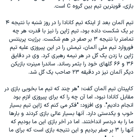
بازی، قويترين تيم بين گروه C است.
دنبال کنید
مستندها
فرهنگ و زندگی
حقوق شهروندی
انتخابات ریاست جمهوری آمریکا ۲۰۲۴
تيم آلمان بعد از اينکه تيم کانادا را در روز شنبه با نتيجه ۴
اقتصادی
حمله جمهوری اسلامی به اسرائیل
بر يک شکست داده بود، تيم ژاپن را نيز با قدرت هر چه
تمامتر با نتيجه ۳ بر صفر در هم شکست. برژيت پرينتس
رمز مهسا
علم و فناوری
زبانهای مختلف
فوروارد تيم ملی آلمان، تيمش را در اين پيروزی عليه تيم
اسرائیل در جنگ
ورزش زنان در ایران
ژاپن با زدن يک گل در هر نيمه رهبری کرد. وی در دقايق
گالری عکس
اعتراضات زن، زندگی، آزادی
۳۶ و ۶۶ گلهای خود را بثمر رساند. ساندرا مينرت بازيکن
ديگر آلمان نيز در دقيقه ۲۳ صاحب يک گل شد.
آرشیو پخش زنده
مجموعه مستندهای دادخواهی
تریبونال مردمی آبان ۹۸
کاپيتان تيم آلمان گفت: "هر چند که تيم ما بخوبی بازی در
دادگاه حمید نوری
مقابل کانادا نبود، اما آن چه را که برای پيروزی لازم بود
انجام داديم". وی افزود: "فکر می کنم که ژاپن تيم بسيار
چهل سال گروگان‌گیری
خوب و يکدستی دارد. آنها بسيار عالی بازی کردند و بارها
قانون شفافیت دارائی کادر رهبری ایران
ما را به دردسر انداختند. اما در آخر بازی اين ما بوديم که
اعتراضات مردمی آبان ۹۸
آنها را ۳ بر صفر برديم و اين نتيجه بازی است که برای ما