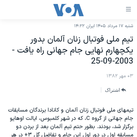
ینکهای
ابل
سترسی
شنبه ۱۷ مرداد ۱۴۰۵ ایران ۱۴:۲۲
خانه
هش
تيم ملی فوتبال زنان آلمان بدور
نسخه سبک وب‌سایت
ه
يکچهارم نهايی جام جهانی راه يافت -
حتوای
موضوع ها
2003-09-25
صلی
برنامه های تلویزیونی
ایران
هش
۰۳ مهر ۱۳۸۲
جدول برنامه ها
ه
آمریکا
فحه
صفحه‌های ویژه
جهان
اشتراک
صلی
فرکانس‌های صدای آمریکا
ورزشی
جام جهانی ۲۰۲۶
هش
پخش رادیویی
تيمهای ملی فوتبال زنان آلمان و کانادا برندگان مسابقات
ه
گزیده‌ها
عملیات خشم حماسی
جام جهانی از گروه C، که در شهر کلمبوس، ايالت اوهايو
ستجو
۲۵۰سالگی آمریکا
ویژه برنامه‌ها
یادگیری زبان انگلیسی
برگزار شد، بودند. بطور حتم تيم آلمان بعد از بردن دو
ویدیوها
بایگانی برنامه‌های تلویزیونی
مسابقه اول در دور اول اين جام و تفاضل گل ۳+ در هر