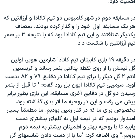
اهميت دارد."
اسرائیل در جنگ
نرگس محمدی برنده جایزه نوبل صلح
در مسابقه دوم در شهر کلمبوس دو تيم کانادا و آرژانتين که
همایش محافظه‌کاران آمریکا «سی‌پک»
هر يک مسابقه اول خود را واگذار کرده بودند، بمصاف
يکديگر شتافتند و اين تيم کانادا بود که با نتيجه ۳ بر صفر
صفحه‌های ویژه
تيم آرژانتين را شکست داد.
سفر پرزیدنت ترامپ به چین
در دقيقه ۱۹ بازی کاپيتان تيم کانادا شارمين هوپر، اولين
گل تيمش را از روی نقطه پنالتی بثمر رساند و کريستين
لاتم ۲ گل ديگر را برای تيم کانادا در دقايق ۷۹ و ۸۲ بدست
آورد. سرمربی تيم کانادا ايون پِل رود گفت: " تا قبل از بثمر
رسيدن دو گل در دقايق آخری مسابقه، اين بازی بطور برابر
پيش می رفت و اين در روحيه ما اثر بدی گذاشته بود.
بخصوص برای ما که در کنار زمين بوديم. ما مطمئنأ بسيار
اميدوار بوديم که در نيمه اول به گلهای بيشتری دست
يابيم تا با روحيه بهتر و اطمينان بيشتر به نيمه دوم
برويم." وی اضافه کرد: "ما با از دست دادن شانسهای گل