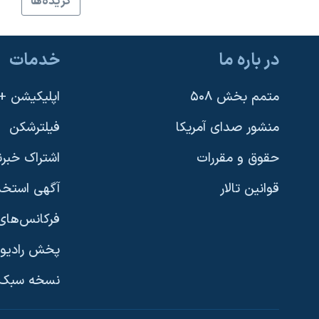
گزيده‌ها
نرگس محمدی برنده جایزه نوبل صلح
همایش محافظه‌کاران آمریکا «سی‌پک»
در باره ما
خدمات
صفحه‌های ویژه
سفر پرزیدنت ترامپ به چین
متمم بخش ۵۰۸
اپلیکیشن +VOA
منشور صدای آمریکا
فیلترشکن
حقوق و مقررات
اشتراک خبرن
قوانین تالار
آگهی استخد
فرکانس‌های 
پخش رادیو
یادگیری زبان انگلیسی
نسخه سبک 
دنبال کنید