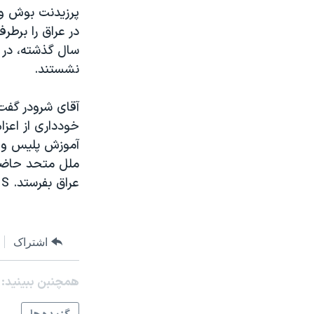
مستندها
فرهنگ و زندگی
پرزيدنت بوش و 
حقوق شهروندی
انتخابات ریاست جمهوری آمریکا ۲۰۲۴
در عراق را برطر
سال گذشته، در 
اقتصادی
حمله جمهوری اسلامی به اسرائیل
نشستند.
رمز مهسا
علم و فناوری
اسرائیل در جنگ
ورزش زنان در ایران
آقای شرودر گفت 
خودداری از اعزا
گالری عکس
اعتراضات زن، زندگی، آزادی
آموزش پليس و پ
آرشیو پخش زنده
مجموعه مستندهای دادخواهی
ملل متحد حاضر 
تریبونال مردمی آبان ۹۸
عراق بفرستد. S
دادگاه حمید نوری
چهل سال گروگان‌گیری
اشتراک
قانون شفافیت دارائی کادر رهبری ایران
همچنبن ببینید:
اعتراضات مردمی آبان ۹۸
اسرائیل در جنگ