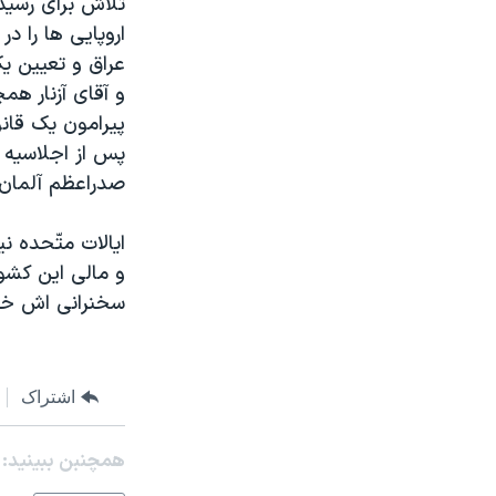
تلاش برای رسيد
مستندها
فرهنگ و زندگی
اروپايی ها را د
حقوق شهروندی
انتخابات ریاست جمهوری آمریکا ۲۰۲۴
عراق و تعيين يک
اقتصادی
حمله جمهوری اسلامی به اسرائیل
و آقای آزنار هم
پيرامون يک قانون
رمز مهسا
علم و فناوری
پس از اجلاسيه پ
اسرائیل در جنگ
ورزش زنان در ایران
صدراعظم آلمان، ب
گالری عکس
اعتراضات زن، زندگی، آزادی
ايالات متّحده 
آرشیو پخش زنده
مجموعه مستندهای دادخواهی
و مالی اين کشور
تریبونال مردمی آبان ۹۸
سخنرانی اش خط
دادگاه حمید نوری
چهل سال گروگان‌گیری
اشتراک
قانون شفافیت دارائی کادر رهبری ایران
اعتراضات مردمی آبان ۹۸
همچنبن ببینید:
اسرائیل در جنگ