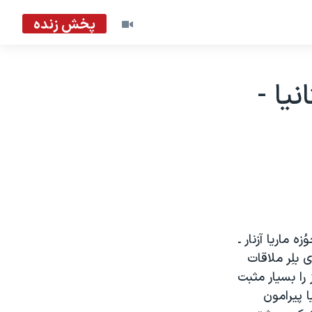
پخش زنده
يا -
 ماريا آزنار ـ
 بلِر ملاقات
 را بسيار مثبت
 پيرامون