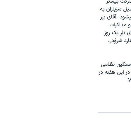
شرکت بيشتر
يل سربازان به
ود. آقای بلِر
و مذاکرات
 بلِر يک روز
رد شروُدر،
 سنگين نظامی
در اين هفته در