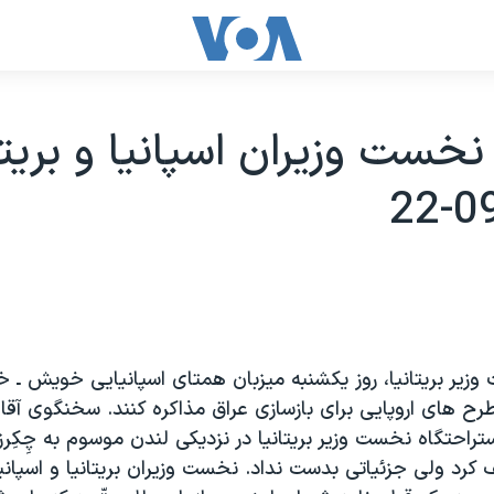
نخست وزيران اسپانيا و بريتان
 وزير بريتانيا، روز يکشنبه ميزبان همتای اسپانيايی خويش ـ خوُزه
طرح های اروپايی برای بازسازی عراق مذاکره کنند. سخنگوی آقای
ستراحتگاه نخست وزير بريتانيا در نزديکی لندن موسوم به چِکِرز
کرد ولی جزئياتی بدست نداد. نخست وزيران بريتانيا و اسپانيا