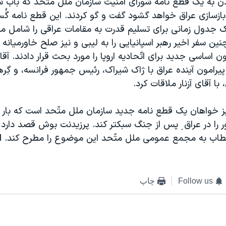
ن به يک قطع نامه شورای امنيت سازمان ملل متّحد که باب 
ر بازسازی عراق خواهد گشود گفت و گو کردند. اين قطع نامه گُس
 جدول زمانی برای تسليم قدرت به مقامات عراقی را شامل ميش
چنين سفر اخير رهبر اسپانيايی را به ليبی و نيز صلح خاورميانه 
 اساسی جديد برای اتّحاديه اروپا را مورد بحث قرار دادند. آقای
يرامون آينده عراق با ژاک شيراک، رئيس جمهور فرانسه، و گِرها
ا آقای آزنار ملاقات کرد.
نيز خواهان يک قطع نامه جديد سازمان ملل متّحد است که بار
 را در عراق ِ پس از جنگ سبکتر کند. پرزيدنت بوش قصد دارد 
اب به مجمع عمومی ملل متّحد اين موضوع را مطرح کند. M
Follow us
چاپ