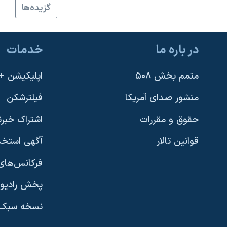
گزيده‌ها
نرگس محمدی برنده جایزه نوبل صلح
همایش محافظه‌کاران آمریکا «سی‌پک»
در باره ما
خدمات
صفحه‌های ویژه
سفر پرزیدنت ترامپ به چین
متمم بخش ۵۰۸
اپلیکیشن +VOA
منشور صدای آمریکا
فیلترشکن
حقوق و مقررات
اشتراک خبرن
قوانین تالار
آگهی استخد
فرکانس‌های 
پخش رادیو
یادگیری زبان انگلیسی
نسخه سبک 