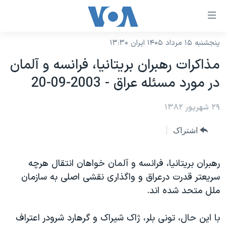
ینکهای
ابل
سترسی
پنجشنبه ۱۵ مرداد ۱۴۰۵ ایران ۱۳:۳۰
خانه
هش
مذاکرات رهبران بريتانيا، فرانسه و آلمان
نسخه سبک وب‌سایت
ه
در مورد مسئله عراق - 2003-09-20
حتوای
موضوع ها
صلی
۲۹ شهریور ۱۳۸۲
برنامه های تلویزیونی
ایران
هش
جدول برنامه ها
ه
آمریکا
اشتراک
فحه
صفحه‌های ویژه
جهان
صلی
فرکانس‌های صدای آمریکا
رهبران بريتانيا، فرانسه و آلمان خواهان انتقال هرچه
ورزشی
جام جهانی ۲۰۲۶
هش
سريعتر قدرت درعراق و واگذاری نقشی اصلی به سازمان
پخش رادیویی
ه
گزیده‌ها
عملیات خشم حماسی
ملل متحد شده اند.
ستجو
۲۵۰سالگی آمریکا
ویژه برنامه‌ها
یادگیری زبان انگلیسی
با اين حال، تونی بلر، ژاک شيراک و گرهارد شرودر اعتراف
ویدیوها
بایگانی برنامه‌های تلویزیونی