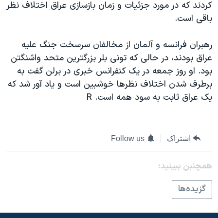
کردند که در مورد جزئيات و زمان بازسازی عراق اختلاف نظر
دنبال کنید
مستندها
فرهنگ و زندگی
باقی است.
حقوق شهروندی
انتخابات ریاست جمهوری آمریکا ۲۰۲۴
رهبران فرانسه و آلمان از مخالفان سرسخت جنگ عليه
اقتصادی
حمله جمهوری اسلامی به اسرائیل
عراق بودند، در حالی که تونی بلر بزرگترين متحد واشنگتن
رمز مهسا
علم و فناوری
بود. او روز جمعه در يک کنفرانس خبری در برلن گفت به
زبانهای مختلف
اسرائیل در جنگ
ورزش زنان در ایران
برطرف شدن اختلاف نظرها خوشبين است و ياد آور شد که
يک عراق ثابت به سود همه است. R
گالری عکس
اعتراضات زن، زندگی، آزادی
آرشیو پخش زنده
مجموعه مستندهای دادخواهی
تریبونال مردمی آبان ۹۸
اشتراک
Follow us
دادگاه حمید نوری
همچنبن ببینید:
چهل سال گروگان‌گیری
قانون شفافیت دارائی کادر رهبری ایران
گزيده‌ها
اعتراضات مردمی آبان ۹۸