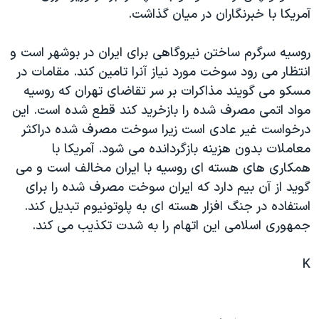
آمريکا با خبرنگاران در ميان گذاشت.
دنبال کنید
مستندها
فرهنگ و زندگی
حقوق شهروندی
انتخابات ریاست جمهوری آمریکا ۲۰۲۴
روسيه سرگرم ساختن نيروگاهی برای ايران در بوشهر است و
اقتصادی
حمله جمهوری اسلامی به اسرائیل
انتظار می رود سوخت مورد نياز آنرا تامين کند. مقامات در
مسکو می گويند مذاکرات بر سر تقاضای تهران که روسيه
رمز مهسا
علم و فناوری
زبانهای مختلف
مواد اتمی مصرف شده را بازخريد کند قطع شده است. اين
اسرائیل در جنگ
ورزش زنان در ایران
درخواست غير عادی است زيرا سوخت مصرف شده دراکثر
گالری عکس
اعتراضات زن، زندگی، آزادی
معاملات بدون هزينه بازگردانده می شود. آمريکا با
همکاری های هسته ای روسيه با ايران مخالف است و می
آرشیو پخش زنده
مجموعه مستندهای دادخواهی
گويد از آن بيم دارد که ايران سوخت مصرف شده را برای
تریبونال مردمی آبان ۹۸
استفاده در جنگ افزار هسته ای به پلوتونيوم تبديل کند.
دادگاه حمید نوری
جمهوری اسلامی اين اتهام را به شدت تکذيب می کند.
چهل سال گروگان‌گیری
K
قانون شفافیت دارائی کادر رهبری ایران
اعتراضات مردمی آبان ۹۸