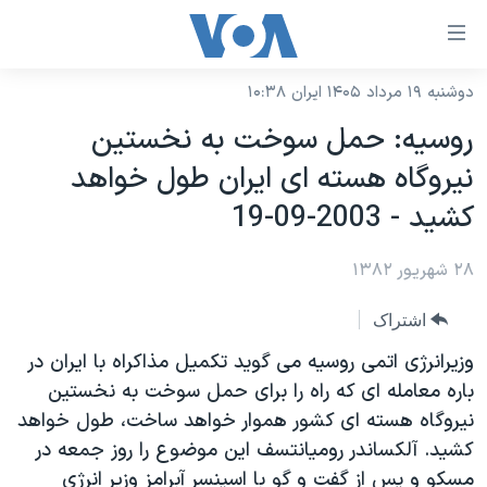
ینکهای
ابل
سترسی
دوشنبه ۱۹ مرداد ۱۴۰۵ ایران ۱۰:۳۸
خانه
هش
روسيه: حمل سوخت به نخستين
نسخه سبک وب‌سایت
ه
نيروگاه هسته ای ايران طول خواهد
حتوای
موضوع ها
کشيد - 2003-09-19
صلی
برنامه های تلویزیونی
ایران
هش
۲۸ شهریور ۱۳۸۲
جدول برنامه ها
ه
آمریکا
فحه
صفحه‌های ویژه
جهان
اشتراک
صلی
فرکانس‌های صدای آمریکا
ورزشی
جام جهانی ۲۰۲۶
وزيرانرژی اتمی روسيه می گويد تکميل مذاکراه با ايران در
هش
پخش رادیویی
باره معامله ای که راه را برای حمل سوخت به نخستين
ه
گزیده‌ها
عملیات خشم حماسی
نيروگاه هسته ای کشور هموار خواهد ساخت، طول خواهد
ستجو
۲۵۰سالگی آمریکا
ویژه برنامه‌ها
یادگیری زبان انگلیسی
کشيد. آلکساندر روميانتسف اين موضوع را روز جمعه در
ویدیوها
بایگانی برنامه‌های تلویزیونی
مسکو و پس از گفت و گو با اسپنسر آبرامز وزير انرژی