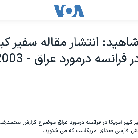
اهيد: انتشار مقاله سفير کبي
ير کبير آمريکا در فرانسه درمورد عراق موضوع گزارش محمدرضا
خش فارسی صدای آمريکاست که می شنويد.