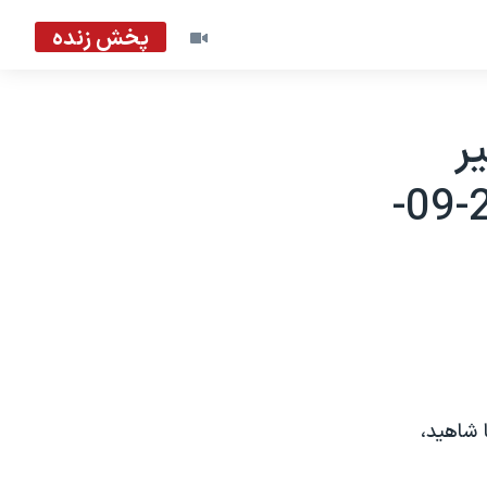
پخش زنده
ر
آمريکا در فرانسه درمورد عراق - 2003-09-
 شاهيد،