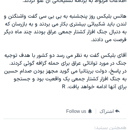
اطلاعات مربوط به برنامه تسليحاتی آن غلو کردند.
دنبال کنید
مستندها
فرهنگ و زندگی
هانس بليکس روز پنجشنبه به بی بی سی گفت واشنگتن و
حقوق شهروندی
انتخابات ریاست جمهوری آمریکا ۲۰۲۴
لندن بايد شکيبائی بيشتری بکار می بردند و به بازرسان که
اقتصادی
حمله جمهوری اسلامی به اسرائیل
به دنبال جنگ افزار کشتار جمعی عراق بودند چند ماه ديگر
رمز مهسا
علم و فناوری
فرصت می دادند.
زبانهای مختلف
اسرائیل در جنگ
ورزش زنان در ایران
آقای بليکس گفت به نظر می رسد دو کشور با هدف توجيه
گالری عکس
اعتراضات زن، زندگی، آزادی
جنگ در مورد توانائی عراق برای حمله گزافه گوئی کردند.
آرشیو پخش زنده
مجموعه مستندهای دادخواهی
در پاسخ، دولت بريتانيا می گويد مجهز بودن صدام حسين
به جنگ افزار کشتار جمعی يک واقعيت بود و جستجو
تریبونال مردمی آبان ۹۸
برای آنها ادامه خواهد يافت. R
دادگاه حمید نوری
چهل سال گروگان‌گیری
قانون شفافیت دارائی کادر رهبری ایران
اشتراک
Follow us
اعتراضات مردمی آبان ۹۸
همچنبن ببینید: