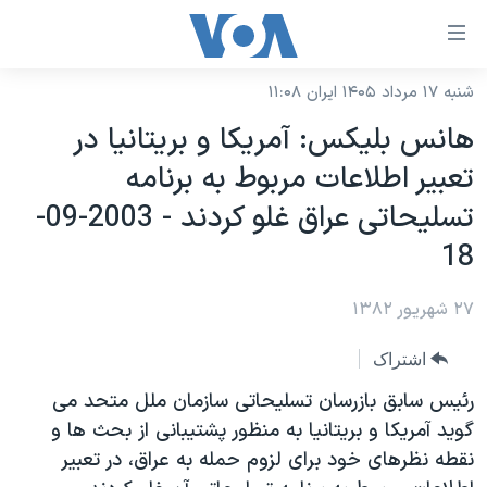
ینکهای
ابل
سترسی
شنبه ۱۷ مرداد ۱۴۰۵ ایران ۱۱:۰۸
خانه
هش
هانس بليکس: آمريکا و بريتانيا در
نسخه سبک وب‌سایت
ه
تعبير اطلاعات مربوط به برنامه
حتوای
موضوع ها
تسليحاتی عراق غلو کردند - 2003-09-
صلی
برنامه های تلویزیونی
ایران
هش
18
جدول برنامه ها
ه
آمریکا
فحه
۲۷ شهریور ۱۳۸۲
صفحه‌های ویژه
جهان
صلی
فرکانس‌های صدای آمریکا
ورزشی
جام جهانی ۲۰۲۶
اشتراک
هش
پخش رادیویی
ه
گزیده‌ها
عملیات خشم حماسی
رئيس سابق بازرسان تسليحاتی سازمان ملل متحد می
ستجو
گويد آمريکا و بريتانيا به منظور پشتيبانی از بحث ها و
۲۵۰سالگی آمریکا
ویژه برنامه‌ها
یادگیری زبان انگلیسی
نقطه نظرهای خود برای لزوم حمله به عراق، در تعبير
ویدیوها
بایگانی برنامه‌های تلویزیونی