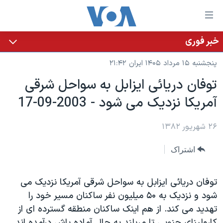
ینکهای
ابل
سترسی
خبر فوری
خانه
هش
پنجشنبه ۱۵ مرداد ۱۴۰۵ ایران ۲۱:۴۲
نسخه سبک وب‌سایت
ه
توفان دريائی ايزابل به سواحل شرقی
حتوای
موضوع ها
آمريکا نزديک می شود - 2003-09-17
صلی
برنامه های تلویزیونی
ایران
هش
جدول برنامه ها
ه
۲۶ شهریور ۱۳۸۲
آمریکا
فحه
صفحه‌های ویژه
جهان
اشتراک
صلی
فرکانس‌های صدای آمریکا
ورزشی
جام جهانی ۲۰۲۶
هش
پخش رادیویی
ه
گزیده‌ها
عملیات خشم حماسی
توفان دريائی ايزابل به سواحل شرقی آمريکا نزديک می
ستجو
شود و نزديک به ۵۰ ميليون نفر ساکنان مسير خود را
۲۵۰سالگی آمریکا
ویژه برنامه‌ها
یادگیری زبان انگلیسی
تهديد می کند. از هم اينک ساکنان منطقه گسترده ای از
ویدیوها
بایگانی برنامه‌های تلویزیونی
کارولينای جنوبی تا مريلند به حال آماده باش درآمده اند.