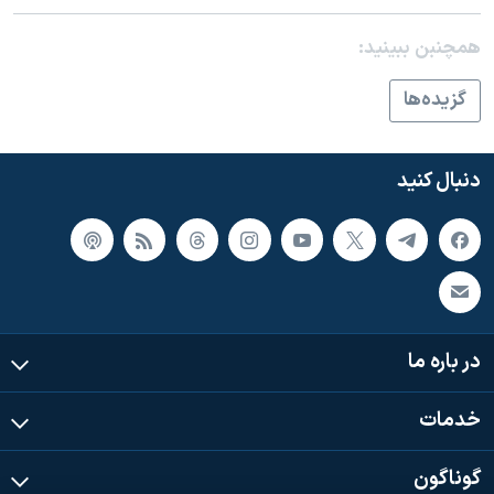
اسرائیل در جنگ
نرگس محمدی برنده جایزه نوبل صلح
همچنبن ببینید:
همایش محافظه‌کاران آمریکا «سی‌پک»
گزيده‌ها
صفحه‌های ویژه
سفر پرزیدنت ترامپ به چین
دنبال کنید
در باره ما
خدمات
گوناگون