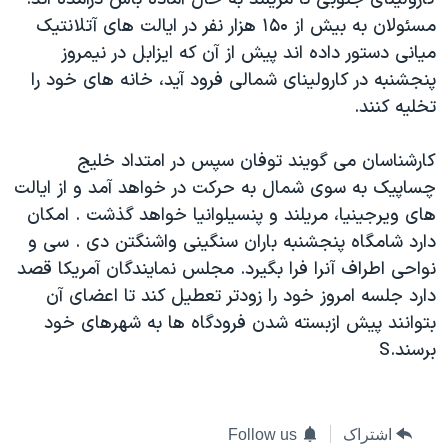
دنبال کنید
مستندها
فرهنگ و زندگی
مسئولان به بيش از ۱۵۰ هزار نفر در ايالت های آتلانتيک
ميانی دستور داده اند پيش از آن که ايزابل در نيمروز
حقوق شهروندی
انتخابات ریاست جمهوری آمریکا ۲۰۲۴
پنجشنبه در کارولينای شمالی فرود آيد، خانه های خود را
اقتصادی
حمله جمهوری اسلامی به اسرائیل
تخليه کنند.
رمز مهسا
علم و فناوری
زبانهای مختلف
کارشناسان می گويند توفان سپس در امتداد خليج
اسرائیل در جنگ
ورزش زنان در ایران
چساپيک به سوی شمال به حرکت در خواهد آمد و از ايالت
گالری عکس
اعتراضات زن، زندگی، آزادی
های ويرجينيا، مريلند و پنسيلوانيا خواهد گذشت . امکان
آرشیو پخش زنده
مجموعه مستندهای دادخواهی
دارد شامگاه پنجشنبه باران سنگينی واشنگتن دی . سی و
نواحی اطراف آنرا فرا بگيرد. مجلس نمايندگان آمريکا قصد
تریبونال مردمی آبان ۹۸
دارد جلسه امروز خود را زودتر تعطيل کند تا اعضای آن
دادگاه حمید نوری
بتوانند پيش ازبسته شدن فرودگاه ها به شهرهای خود
چهل سال گروگان‌گیری
برسند.S
قانون شفافیت دارائی کادر رهبری ایران
اعتراضات مردمی آبان ۹۸
اشتراک
Follow us