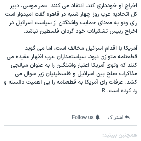
اسرائیل در جنگ
اخراج او خودداری کند، انتقاد می کنند. عمر موسی، دبير
نرگس محمدی برنده جایزه نوبل صلح
کل اتحاديه عرب روز چهار شنبه در قاهره گفت اميدوار است
رای وتو به معنای حمايت واشنگتن از سياست اسرائيل در
همایش محافظه‌کاران آمریکا «سی‌پک»
اخراج رييس تشکيلات خود گردان فلسطين نباشد.
صفحه‌های ویژه
سفر پرزیدنت ترامپ به چین
آمريکا با اقدام اسرائيل مخالف است، اما می گويد
قطعنامه متوازن نبود. سياستمداران عرب اظهار عقيده می
کنند که وتوی آمريکا اعتبار واشنگتن را به عنوان ميانجی
مذاکرات صلح بين اسرائيل و فلسطينيان زير سوال می
کشد. عرفات رای آمريکا به قطعنامه را بی اهميت دانسته و
رد کرده است. R
اشتراک
Follow us
همچنبن ببینید: