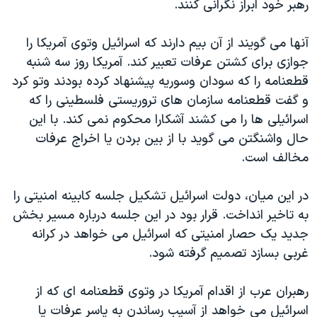
رهبر خود ابراز نگرانی کنند.
دنبال کنید
مستندها
فرهنگ و زندگی
حقوق شهروندی
انتخابات ریاست جمهوری آمریکا ۲۰۲۴
آنها می گويند از آن بيم دارند که اسرائيل وتوی آمريکا را
جوازی برای کشتن عرفات تعبير کند. آمريکا روز سه شنبه
اقتصادی
حمله جمهوری اسلامی به اسرائیل
قطعنامه را که سودان وسوريه پيشنهاد کرده بودند وتو کرد
رمز مهسا
علم و فناوری
و گفت قطعنامه سازمان های تروريستی فلسطينی را که
زبانهای مختلف
اسرائیل در جنگ
ورزش زنان در ایران
اسرائيلی ها را می کشند آشکارا محکوم نمی کند. با اين
حال واشنگتن می گويد با از بين بردن يا اخراج عرفات
گالری عکس
اعتراضات زن، زندگی، آزادی
مخالف است.
آرشیو پخش زنده
مجموعه مستندهای دادخواهی
تریبونال مردمی آبان ۹۸
در اين ميان، دولت اسرائيل تشکيل جلسه کابينه امنيتی را
به تاخير انداخت. قرار بود در اين جلسه درباره مسير بخش
دادگاه حمید نوری
جديد يک حصار امنيتی که اسرائيل می خواهد در کرانه
چهل سال گروگان‌گیری
غربی بسازد تصميم گرفته شود.
قانون شفافیت دارائی کادر رهبری ایران
رهبران عرب از اقدام آمريکا در وتوی قطعنامه ای که از
اعتراضات مردمی آبان ۹۸
اسرائيل می خواهد از آسيب رساندن به ياسر عرفات يا