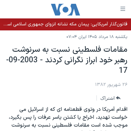
ینکهای
ابل
سترسی
قانون‌گذار آمریکایی: پیمان مکه نشانه انزوای جمهوری اسلامی است؛ ابراز امیدواری جو ویلسون نسبت به روی کار آمدن حکومتی شایسته «تاریخ غنی ایران»
خانه
هش
یکشنبه ۱۸ مرداد ۱۴۰۵ ایران ۰۷:۰۴
نسخه سبک وب‌سایت
ه
مقامات فلسطينی نسبت به سرنوشت
حتوای
موضوع ها
رهبر خود ابراز نگرانی کردند - 2003-09-
صلی
برنامه های تلویزیونی
ایران
هش
17
جدول برنامه ها
ه
آمریکا
فحه
صفحه‌های ویژه
۲۶ شهریور ۱۳۸۲
جهان
صلی
فرکانس‌های صدای آمریکا
ورزشی
جام جهانی ۲۰۲۶
هش
اشتراک
پخش رادیویی
ه
گزیده‌ها
عملیات خشم حماسی
اقدام آمريکا در وتوی قطعنامه ای که از اسرائيل می
ستجو
۲۵۰سالگی آمریکا
ویژه برنامه‌ها
خواست تهديد، اخراج يا کشتن ياسر عرفات را پس بگيرد،
یادگیری زبان انگلیسی
موجب شده است مقامات فلسطينی نسبت به سرنوشت
ویدیوها
بایگانی برنامه‌های تلویزیونی