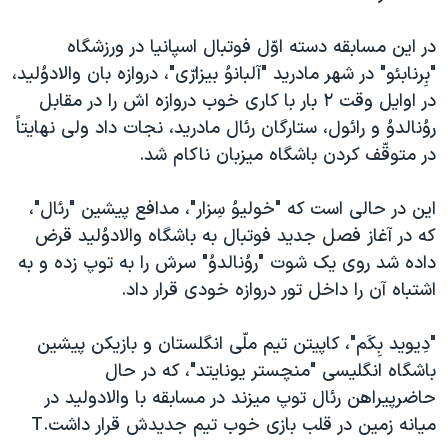
دنبال کنید
مستندها
فرهنگ و زندگی
در اين مسابقه دسته اوّل فوتبال اسپانيا در ورزشگاه
حقوق شهروندی
انتخابات ریاست جمهوری آمریکا ۲۰۲۴
"بِرنابئو" در شهر مادريد "آلبانوُ بيزارّی"، دروازه بان والادوُليد،
اقتصادی
حمله جمهوری اسلامی به اسرائیل
در اوايل وقت ۲ بار با کاری خوب دروازه اش را در مقابل
روُنالدوُ و رائول، ستارگان رئال مادريد، نجات داد ولی نهايتاً
رمز مهسا
علم و فناوری
زبانهای مختلف
در متوقّف کردن باشگاه ميزبان ناکام شد.
اسرائیل در جنگ
ورزش زنان در ایران
گالری عکس
اعتراضات زن، زندگی، آزادی
اين در حالی است که "خوليوُ سِزار"، مدافع پيشين "رئال"،
که در آغاز فصل جديد فوتبال به باشگاه والادوُليد قرض
آرشیو پخش زنده
مجموعه مستندهای دادخواهی
داده شد روی يک شوت "روُنالدوُ" سرش را به توپ زده و به
تریبونال مردمی آبان ۹۸
اشتباه آن را داخل تور دروازه خودی قرار داد.
دادگاه حمید نوری
"دِيويد بِکَم"، کاپيتن تيم ملّی انگلستان و بازيکن پيشين
چهل سال گروگان‌گیری
باشگاه انگليسی "منچستر يونايتد"، که در حال
قانون شفافیت دارائی کادر رهبری ایران
حاضرپيراهن رئال توپ ميزند در مسابقه با والادوليد در
اعتراضات مردمی آبان ۹۸
ميانه زمين در قلب بازی خوب تيم جديدش قرار داشت.T