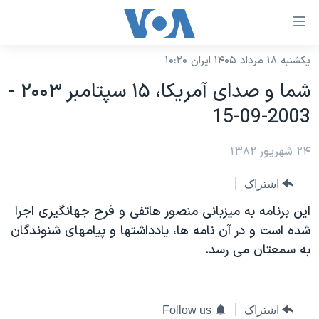
ینکهای
ابل
سترسی
یکشنبه ۱۸ مرداد ۱۴۰۵ ایران ۱۰:۲۰
خانه
هش
شما و صدای آمريکا، ۱۵ سپتامبر ۲۰۰۳ -
نسخه سبک وب‌سایت
ه
2003-09-15
حتوای
موضوع ها
صلی
۲۴ شهریور ۱۳۸۲
برنامه های تلویزیونی
ایران
هش
جدول برنامه ها
ه
آمریکا
اشتراک
فحه
صفحه‌های ویژه
جهان
اين برنامه به ميزبانی منصور هاتفی و فرح جهانگيری اجرا
صلی
فرکانس‌های صدای آمریکا
شده است و در آن نامه ها، يادداشتها و پيامهای شنوندگان
ورزشی
جام جهانی ۲۰۲۶
هش
به سمعتان می رسد.
پخش رادیویی
ه
گزیده‌ها
عملیات خشم حماسی
ستجو
۲۵۰سالگی آمریکا
ویژه برنامه‌ها
یادگیری زبان انگلیسی
ویدیوها
بایگانی برنامه‌های تلویزیونی
اشتراک
Follow us