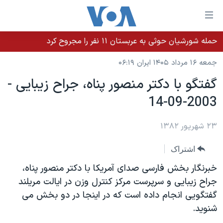
ینکهای
ابل
سترسی
حمله شورشیان حوثی به عربستان ۱۱ نفر را مجروح کرد
خانه
هش
جمعه ۱۶ مرداد ۱۴۰۵ ایران ۰۶:۱۹
نسخه سبک وب‌سایت
ه
گفتگو با دکتر منصور پناه، جراح زيبايی -
حتوای
موضوع ها
2003-09-14
صلی
برنامه های تلویزیونی
ایران
هش
جدول برنامه ها
ه
۲۳ شهریور ۱۳۸۲
آمریکا
فحه
صفحه‌های ویژه
جهان
اشتراک
صلی
فرکانس‌های صدای آمریکا
ورزشی
جام جهانی ۲۰۲۶
هش
خبرنگار بخش فارسی صدای آمريکا با دکتر منصور پناه،
پخش رادیویی
ه
گزیده‌ها
عملیات خشم حماسی
جراح زيبايی و سرپرست مرکز کنترل وزن در ايالت مريلند
ستجو
گفتگويی انجام داده است که در اينجا در دو بخش می
۲۵۰سالگی آمریکا
ویژه برنامه‌ها
یادگیری زبان انگلیسی
شنويد.
ویدیوها
بایگانی برنامه‌های تلویزیونی