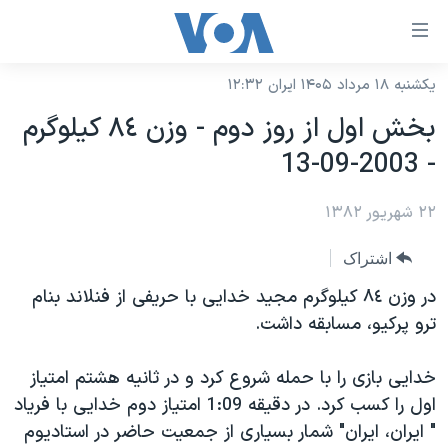
ینکهای
ابل
سترسی
یکشنبه ۱۸ مرداد ۱۴۰۵ ایران ۱۲:۳۲
خانه
هش
بخش اول از روز دوم - وزن ٨٤ کيلوگرم
نسخه سبک وب‌سایت
ه
- 2003-09-13
حتوای
موضوع ها
صلی
۲۲ شهریور ۱۳۸۲
برنامه های تلویزیونی
ایران
هش
جدول برنامه ها
ه
آمریکا
اشتراک
فحه
صفحه‌های ویژه
جهان
در وزن ٨٤ کيلوگرم مجيد خدايی با حريفی از فنلاند بنام
صلی
فرکانس‌های صدای آمریکا
ترو پرکيو، مسابقه داشت.
ورزشی
جام جهانی ۲۰۲۶
هش
پخش رادیویی
ه
گزیده‌ها
عملیات خشم حماسی
خدايی بازی را با حمله شروع کرد و در ثانيه هشتم امتياز
ستجو
۲۵۰سالگی آمریکا
ویژه برنامه‌ها
اول را کسب کرد. در دقيقه 1:09 امتياز دوم خدايی با فرياد
یادگیری زبان انگلیسی
" ايران، ايران" شمار بسياری از جمعيت حاضر در استاديوم
ویدیوها
بایگانی برنامه‌های تلویزیونی