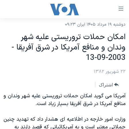
ینکهای
ابل
سترسی
دوشنبه ۱۹ مرداد ۱۴۰۵ ایران ۰۹:۲۳
خانه
هش
امکان حملات تروريستی عليه شهر
نسخه سبک وب‌سایت
ه
وندان و منافع آمريکا در شرق آفريقا -
حتوای
موضوع ها
2003-09-13
صلی
برنامه های تلویزیونی
ایران
هش
۲۲ شهریور ۱۳۸۲
جدول برنامه ها
ه
آمریکا
فحه
صفحه‌های ویژه
جهان
اشتراک
صلی
فرکانس‌های صدای آمریکا
ورزشی
جام جهانی ۲۰۲۶
آمريکا می گويد امکان حملات تروريستی عليه شهر وندان و
هش
پخش رادیویی
منافع آمريکا در شرق آفريقا بسيار زياد است.
ه
گزیده‌ها
عملیات خشم حماسی
ستجو
۲۵۰سالگی آمریکا
ویژه برنامه‌ها
یادگیری زبان انگلیسی
وزارت امور خارجه در اطلاعيه ای هشدار داد که تهديد چنين
ویدیوها
بایگانی برنامه‌های تلویزیونی
حملاتی معتبر است و به آمريکائيانی که قصد دارند به