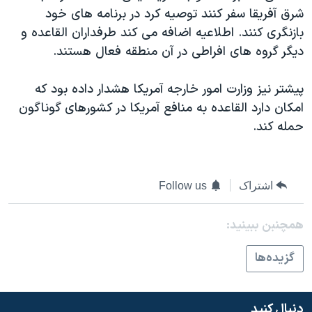
شرق آفريقا سفر کنند توصيه کرد در برنامه های خود
دنبال کنید
مستندها
فرهنگ و زندگی
بازنگری کنند. اطلاعيه اضافه می کند طرفداران القاعده و
حقوق شهروندی
انتخابات ریاست جمهوری آمریکا ۲۰۲۴
ديگر گروه های افراطی در آن منطقه فعال هستند.
اقتصادی
حمله جمهوری اسلامی به اسرائیل
پيشتر نيز وزارت امور خارجه آمريکا هشدار داده بود که
رمز مهسا
علم و فناوری
زبانهای مختلف
امکان دارد القاعده به منافع آمريکا در کشورهای گوناگون
اسرائیل در جنگ
ورزش زنان در ایران
حمله کند.
گالری عکس
اعتراضات زن، زندگی، آزادی
آرشیو پخش زنده
مجموعه مستندهای دادخواهی
اشتراک
Follow us
تریبونال مردمی آبان ۹۸
دادگاه حمید نوری
همچنبن ببینید:
چهل سال گروگان‌گیری
گزيده‌ها
قانون شفافیت دارائی کادر رهبری ایران
اعتراضات مردمی آبان ۹۸
دنبال کنید