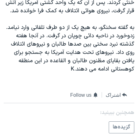
خنثی کردند. پس از آن که يک واحد گشتی آمريکا زير آتش
دنبال کنید
مستندها
فرهنگ و زندگی
قرار گرفت، نيروی هوائی ائتلاف به کمک فرا خوانده شد.
حقوق شهروندی
انتخابات ریاست جمهوری آمریکا ۲۰۲۴
به گفته سخنگو، به هيچ يک از دو طرف تلفاتی وارد نيامد.
اقتصادی
حمله جمهوری اسلامی به اسرائیل
زدوخورد در ناحيه دائی چوپان در گرفت. در آنجا هفته
رمز مهسا
علم و فناوری
گذشته نبرد سختی بين صدها طالبان و نيروهای ائتلاف
زبانهای مختلف
اسرائیل در جنگ
ورزش زنان در ایران
روی داد. نيروهای تحت هدايت آمريکا به جستجو برای
يافتن بقايای مظنون طالبان و القاعده در اين منطقه
گالری عکس
اعتراضات زن، زندگی، آزادی
کوهستانی ادامه می دهند.K
آرشیو پخش زنده
مجموعه مستندهای دادخواهی
تریبونال مردمی آبان ۹۸
دادگاه حمید نوری
اشتراک
Follow us
چهل سال گروگان‌گیری
همچنبن ببینید:
قانون شفافیت دارائی کادر رهبری ایران
گزيده‌ها
اعتراضات مردمی آبان ۹۸