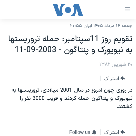
ینکهای
ابل
سترسی
جمعه ۱۶ مرداد ۱۴۰۵ ایران ۲۰:۵۵
خانه
هش
تقويم روز 11سپتامبر: حمله تروريستها
نسخه سبک وب‌سایت
ه
به نيويورک و پنتاگون - 2003-09-11
حتوای
موضوع ها
صلی
۲۰ شهریور ۱۳۸۲
برنامه های تلویزیونی
ایران
هش
جدول برنامه ها
ه
آمریکا
اشتراک
فحه
صفحه‌های ویژه
جهان
در روزی چون امروز در سال 2001 ميلادی، تروريستها به
صلی
فرکانس‌های صدای آمریکا
نيويورک و پنتاگون حمله کردند و قريب 3000 نفر را
ورزشی
جام جهانی ۲۰۲۶
هش
کشتند.
پخش رادیویی
ه
گزیده‌ها
عملیات خشم حماسی
ستجو
۲۵۰سالگی آمریکا
ویژه برنامه‌ها
یادگیری زبان انگلیسی
ویدیوها
بایگانی برنامه‌های تلویزیونی
اشتراک
Follow us