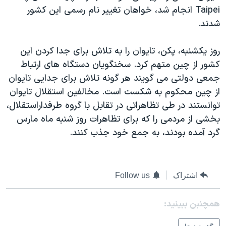
Taipei انجام شد، خواهان تغيير نام رسمی اين کشور
دنبال کنید
مستندها
فرهنگ و زندگی
شدند.
حقوق شهروندی
انتخابات ریاست جمهوری آمریکا ۲۰۲۴
اقتصادی
حمله جمهوری اسلامی به اسرائیل
روز يکشنبه، پکن، تايوان را به تلاش برای جدا کردن اين
کشور از چين متهم کرد. سخنگويان دستگاه های ارتباط
رمز مهسا
علم و فناوری
زبانهای مختلف
جمعی دولتی می گويند هر گونه تلاش برای جدايی تايوان
اسرائیل در جنگ
ورزش زنان در ایران
از چين محکوم به شکست است. مخالفين استقلال تايوان
گالری عکس
اعتراضات زن، زندگی، آزادی
توانستند در طی تظاهراتی در تقابل با گروه طرفداراستقلال،
بخشی از مردمی را که برای تظاهرات روز شنبه ماه مارس
آرشیو پخش زنده
مجموعه مستندهای دادخواهی
گرد آمده بودند، به جمع خود جذب کنند.
تریبونال مردمی آبان ۹۸
دادگاه حمید نوری
چهل سال گروگان‌گیری
اشتراک
Follow us
قانون شفافیت دارائی کادر رهبری ایران
همچنبن ببینید:
اعتراضات مردمی آبان ۹۸