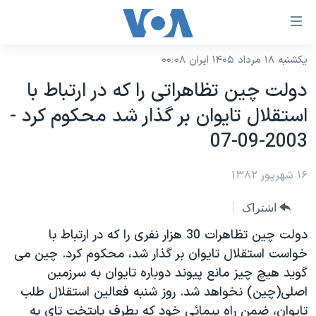
ینکهای
ابل
سترسی
یکشنبه ۱۸ مرداد ۱۴۰۵ ایران ۰۰:۰۸
خانه
هش
دولت چين تظاهراتی را که در ارتباط با
نسخه سبک وب‌سایت
ه
استقلال تايوان بر گذار شد محکوم کرد -
حتوای
موضوع ها
2003-09-07
صلی
برنامه های تلویزیونی
ایران
هش
۱۶ شهریور ۱۳۸۲
جدول برنامه ها
ه
آمریکا
فحه
صفحه‌های ویژه
جهان
اشتراک
صلی
فرکانس‌های صدای آمریکا
ورزشی
جام جهانی ۲۰۲۶
دولت چين تظاهرات 30 هزار نفری را که در ارتباط با
هش
پخش رادیویی
خواست استقلال تايوان بر گذار شد، محکوم کرد. چين می
ه
گزیده‌ها
عملیات خشم حماسی
گويد هيچ چيز مانع پيوند دوباره تايوان به سرزمين
ستجو
۲۵۰سالگی آمریکا
ویژه برنامه‌ها
یادگیری زبان انگلیسی
اصلی(چين) نخواهد شد. روز شنبه فعالين استقلال طلب
ویدیوها
بایگانی برنامه‌های تلویزیونی
تايوان، ضمن راه پيمائی خود که بطرف پايتخت تای په