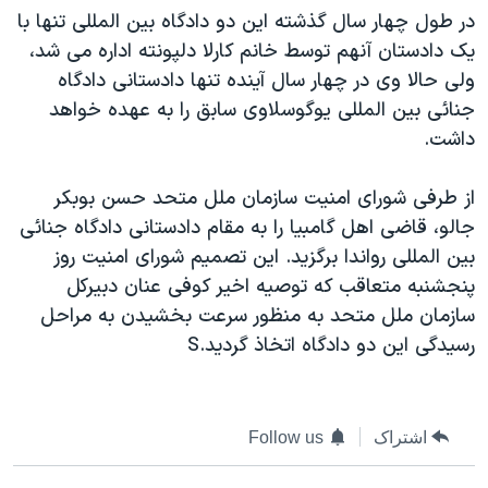
در طول چهار سال گذشته اين دو دادگاه بين المللی تنها با
دنبال کنید
مستندها
فرهنگ و زندگی
يک دادستان آنهم توسط خانم کارلا دلپونته اداره می شد،
حقوق شهروندی
انتخابات ریاست جمهوری آمریکا ۲۰۲۴
ولی حالا وی در چهار سال آينده تنها دادستانی دادگاه
اقتصادی
حمله جمهوری اسلامی به اسرائیل
جنائی بين المللی يوگوسلاوی سابق را به عهده خواهد
داشت.
رمز مهسا
علم و فناوری
زبانهای مختلف
اسرائیل در جنگ
ورزش زنان در ایران
از طرفی شورای امنيت سازمان ملل متحد حسن بوبکر
گالری عکس
اعتراضات زن، زندگی، آزادی
جالو، قاضی اهل گامبيا را به مقام دادستانی دادگاه جنائی
بين المللی رواندا برگزيد. اين تصميم شورای امنيت روز
آرشیو پخش زنده
مجموعه مستندهای دادخواهی
پنجشنبه متعاقب که توصيه اخير کوفی عنان دبيرکل
تریبونال مردمی آبان ۹۸
سازمان ملل متحد به منظور سرعت بخشيدن به مراحل
دادگاه حمید نوری
رسيدگی اين دو دادگاه اتخاذ گرديد.S
چهل سال گروگان‌گیری
قانون شفافیت دارائی کادر رهبری ایران
اشتراک
Follow us
اعتراضات مردمی آبان ۹۸