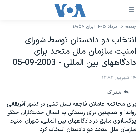
ینکهای
ابل
سترسی
جمعه ۱۶ مرداد ۱۴۰۵ ایران ۱۸:۵۴
خانه
هش
انتخاب دو دادستان توسط شورای
نسخه سبک وب‌سایت
ه
امنيت سازمان ملل متحد برای
حتوای
موضوع ها
دادگاههای بين المللی - 2003-09-05
صلی
برنامه های تلویزیونی
ایران
هش
۱۴ شهریور ۱۳۸۲
جدول برنامه ها
ه
آمریکا
فحه
صفحه‌های ویژه
جهان
اشتراک
صلی
فرکانس‌های صدای آمریکا
ورزشی
جام جهانی ۲۰۲۶
برای محاکمه عاملان فاجعه نسل کشی در کشور آفريقائی
هش
پخش رادیویی
رواندا و همچنين برای رسيدگی به اعمال جنايتکاران جنگی
ه
گزیده‌ها
عملیات خشم حماسی
يوگسلاوی سابق در دادگاههای بين المللی، شورای امنيت
ستجو
۲۵۰سالگی آمریکا
ویژه برنامه‌ها
یادگیری زبان انگلیسی
سازمان ملل متحد دو دادستان انتخاب کرد.
ویدیوها
بایگانی برنامه‌های تلویزیونی