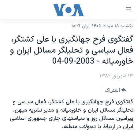
ینکهای
ابل
سترسی
یکشنبه ۱۸ مرداد ۱۴۰۵ ایران ۱۰:۲۱
خانه
هش
گفتگوی فرح جهانگيری با علی کشتگر،
نسخه سبک وب‌سایت
ه
فعال سياسی و تحليلگر مسائل ايران و
حتوای
موضوع ها
خاورميانه - 2003-09-04
صلی
برنامه های تلویزیونی
ایران
هش
۱۳ شهریور ۱۳۸۲
جدول برنامه ها
ه
آمریکا
فحه
صفحه‌های ویژه
جهان
اشتراک
صلی
فرکانس‌های صدای آمریکا
ورزشی
جام جهانی ۲۰۲۶
گفتگوی فرح جهانگيری با علی کشتگر، فعال سياسی و
هش
پخش رادیویی
تحليلگر مسائل ايران و خاورميانه و مدير نشريه ميهن،
ه
گزیده‌ها
عملیات خشم حماسی
پيرامون مسائل روز و سياستهای جاری جمهوری اسلامی
ستجو
۲۵۰سالگی آمریکا
ویژه برنامه‌ها
یادگیری زبان انگلیسی
ايران در ارتباط با تحولات منطقه.
ویدیوها
بایگانی برنامه‌های تلویزیونی