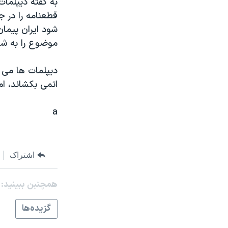
به گفته ديپلما
مستندها
فرهنگ و زندگی
قطعنامه را در 
حقوق شهروندی
انتخابات ریاست جمهوری آمریکا ۲۰۲۴
شود ايران پيمان
اقتصادی
حمله جمهوری اسلامی به اسرائیل
موضوع را به شو
رمز مهسا
علم و فناوری
ديپلمات ها می 
اسرائیل در جنگ
ورزش زنان در ایران
اتمی بکشاند، اما
گالری عکس
اعتراضات زن، زندگی، آزادی
a
آرشیو پخش زنده
مجموعه مستندهای دادخواهی
تریبونال مردمی آبان ۹۸
دادگاه حمید نوری
اشتراک
چهل سال گروگان‌گیری
همچنبن ببینید:
قانون شفافیت دارائی کادر رهبری ایران
اعتراضات مردمی آبان ۹۸
گزيده‌ها
اسرائیل در جنگ