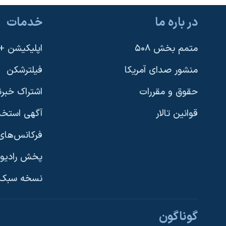
نرگس محمدی برنده جایزه نوبل صلح
در باره ما
خدمات
همایش محافظه‌کاران آمریکا «سی‌پک»
متمم بخش ۵۰۸
اپلیکیشن +VOA
صفحه‌های ویژه
سفر پرزیدنت ترامپ به چین
منشور صدای آمریکا
فیلترشکن
حقوق و مقررات
اشتراک خبرن
قوانین تالار
آگهی استخد
فرکانس‌های 
پخش رادیو
یادگیری زبان انگلیسی
نسخه سبک 
دنبال کنید
گوناگون