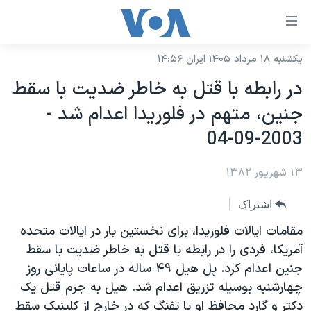
ینکهای
ابل
سترسی
یکشنبه ۱۸ مرداد ۱۴۰۵ ایران ۱۴:۵۶
خانه
هش
در رابطه با قتل به خاطر ضديت با سقط
نسخه سبک وب‌سایت
ه
جنين، متهم در فلوريدا اعدام شد -
حتوای
موضوع ها
2003-09-04
صلی
برنامه های تلویزیونی
ایران
هش
۱۳ شهریور ۱۳۸۲
جدول برنامه ها
ه
آمریکا
فحه
صفحه‌های ویژه
جهان
اشتراک
صلی
فرکانس‌های صدای آمریکا
ورزشی
جام جهانی ۲۰۲۶
مقامات ايالات فلوريدا، برای نخستين بار در ايالات متحده
هش
پخش رادیویی
آمريکا، فردی را در رابطه با قتل به خاطر ضديت با سقط
ه
گزیده‌ها
عملیات خشم حماسی
جنين اعدام کرد. پل هيل ۴۹ ساله در ساعات پايانی روز
ستجو
۲۵۰سالگی آمریکا
ویژه برنامه‌ها
یادگیری زبان انگلیسی
چهارشنبه بوسيله تزريق اعدام شد. هيل به جرم قتل يک
ویدیوها
بایگانی برنامه‌های تلویزیونی
دکتر و گارد محافظ او با تفنگ که در خارج از کلينيک سقط