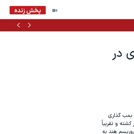
پخش زنده
قبلی
بعدی
ی در
ا بمب گذاری
هر بمبئی متهم ساخته اند. در آن بمب گذاری ماشينی ۵۲ نفر کشته و تقريباً
روريسم هند به