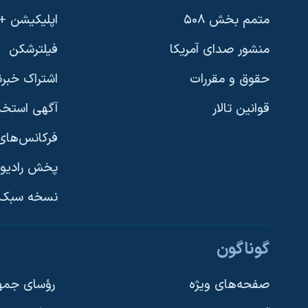
نرگس محمدی برنده جایزه نوبل صلح
متمم بخش ۵۰۸
اپلیکیشن +VOA
همایش محافظه‌کاران آمریکا «سی‌پک»
منشور صدای آمریکا
فیلترشکن
صفحه‌های ویژه
حقوق و مقررات
اشتراک خبرن
سفر پرزیدنت ترامپ به چین
قوانین تالار
آگهی استخد
فرکانس‌های 
پخش رادیو
یادگیری زبان انگلیسی
نسخه سبک 
دنبال کنید
گوناگون
صفحه‌های ویژه
رؤسای جمهو