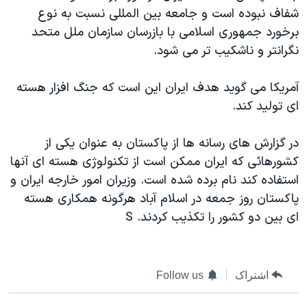
شفاف نبوده است و جامعه بين المللی نسبت به نوع
دنبال کنید
مستندها
فرهنگ و زندگی
برخورد جمهوری اسلامی با بازرسان سازمان ملل متحد
حقوق شهروندی
انتخابات ریاست جمهوری آمریکا ۲۰۲۴
نگرانتر و ناشکيب تر می شود.
اقتصادی
حمله جمهوری اسلامی به اسرائیل
آمريکا می گويد هدف ايران اين است که جنگ افزار هسته
رمز مهسا
علم و فناوری
زبانهای مختلف
ای توليد کند.
اسرائیل در جنگ
ورزش زنان در ایران
گالری عکس
اعتراضات زن، زندگی، آزادی
در گزارش های رسانه ها از پاکستان به عنوان يکی از
کشورهائی که ايران ممکن است از تکنولوژی هسته ای آنها
آرشیو پخش زنده
مجموعه مستندهای دادخواهی
استفاده کند نام برده شده است. وزيران امور خارجه ايران و
تریبونال مردمی آبان ۹۸
پاکستان روز جمعه در اسلام آباد هرگونه همکاری هسته
دادگاه حمید نوری
ای بين دو کشور را تکذيب کردند. S
چهل سال گروگان‌گیری
قانون شفافیت دارائی کادر رهبری ایران
اشتراک
Follow us
اعتراضات مردمی آبان ۹۸