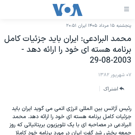
ینکهای
ابل
سترسی
پنجشنبه ۱۵ مرداد ۱۴۰۵ ایران ۲۰:۵۱
خانه
هش
محمد البرادعی: ايران بايد جزئيات کامل
نسخه سبک وب‌سایت
ه
برنامه هسته ای خود را ارائه دهد -
حتوای
موضوع ها
2003-08-29
صلی
برنامه های تلویزیونی
ایران
هش
۰۷ شهریور ۱۳۸۲
جدول برنامه ها
ه
آمریکا
فحه
صفحه‌های ویژه
جهان
اشتراک
صلی
فرکانس‌های صدای آمریکا
ورزشی
جام جهانی ۲۰۲۶
هش
پخش رادیویی
رئيس آژانس بين المللی انرژی اتمی می گويد ايران بايد
ه
گزیده‌ها
عملیات خشم حماسی
جزئيات کامل برنامه هسته ای خود را ارائه دهد. محمد
ستجو
۲۵۰سالگی آمریکا
ویژه برنامه‌ها
یادگیری زبان انگلیسی
البرادعی در مصاحبه ای با يک تلويزيون بريتانيائی که روز
ویدیوها
بایگانی برنامه‌های تلویزیونی
جمعه پخش شد گفت ايران در مورد برنامه خود کاملا