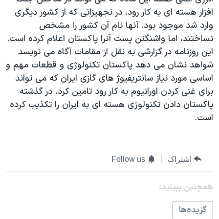
دنبال کنید
مستندها
فرهنگ و زندگی
افزار هسته ای به کار رود، در تجهيزاتی که از کشور ديگری
وارد شد موجود بود. آنها نام آن کشور را مشخص
حقوق شهروندی
انتخابات ریاست جمهوری آمریکا ۲۰۲۴
نساختند، اما واشنگتن پست آنرا پاکستان اعلام کرده است.
اقتصادی
حمله جمهوری اسلامی به اسرائیل
اين روزنامه در گزارشی به نقل از مقامات آگاه می نويسد
رمز مهسا
علم و فناوری
شواهد نشان می دهد پاکستان تکنولوژی و قطعات مهم و
زبانهای مختلف
اساسی مورد نياز سانتريفيوژ های گازی ايران که می تواند
اسرائیل در جنگ
ورزش زنان در ایران
برای غنی کردن اورانيوم به کار رود تامين کرد. در گذشته
گالری عکس
اعتراضات زن، زندگی، آزادی
پاکستان دادن تکنولوژی هسته ای به ايران را تکذيب کرده
آرشیو پخش زنده
مجموعه مستندهای دادخواهی
است.
تریبونال مردمی آبان ۹۸
دادگاه حمید نوری
اشتراک
Follow us
چهل سال گروگان‌گیری
همچنبن ببینید:
قانون شفافیت دارائی کادر رهبری ایران
اعتراضات مردمی آبان ۹۸
گزيده‌ها