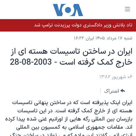
ینکهای
ابل
سترسی
تاد بلانش وزیر دادگستری دولت پرزیدنت ترامپ شد
خانه
هش
شنبه ۱۷ مرداد ۱۴۰۵ ایران ۱۶:۲۲
نسخه سبک وب‌سایت
ه
ايران در ساختن تاسيسات هسته ای از
حتوای
موضوع ها
خارج کمک گرفته است - 2003-08-28
صلی
برنامه های تلویزیونی
ایران
هش
جدول برنامه ها
ه
۰۶ شهریور ۱۳۸۲
آمریکا
فحه
صفحه‌های ویژه
جهان
اشتراک
صلی
فرکانس‌های صدای آمریکا
ورزشی
جام جهانی ۲۰۲۶
هش
ايران اينک پذيرفته است که در ساختن پنهانی تاسيسات
پخش رادیویی
ه
گزیده‌ها
عملیات خشم حماسی
هسته ای از خارج کمک گرفته است. در اين تاسيسات
ستجو
بازرسان بين المللی رگه هايی از اورانيم غنی شده پيدا کرده
۲۵۰سالگی آمریکا
ویژه برنامه‌ها
یادگیری زبان انگلیسی
اند. مقامات جمهوری اسلامی به کمسيون بين المللی
ویدیوها
بایگانی برنامه‌های تلویزیونی
انرژی اتمی گفتند اين ماده که می تواند در ساختن جنگ