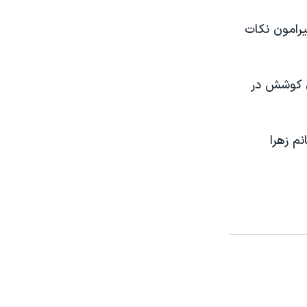
يرامون نکات
ی کوشش در
م زهرا