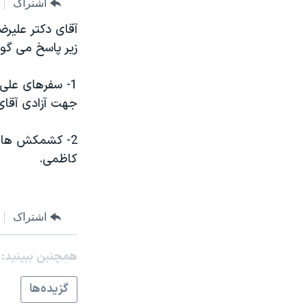
مستندها
فرهنگ و زندگی
اشتراک
آقای دکتر علير
حقوق شهروندی
انتخابات ریاست جمهوری آمریکا ۲۰۲۴
زير پاسخ می گوي
اقتصادی
حمله جمهوری اسلامی به اسرائیل
رمز مهسا
علم و فناوری
1- سفرهای علی
جهت آزادی آقای
اسرائیل در جنگ
ورزش زنان در ایران
گالری عکس
اعتراضات زن، زندگی، آزادی
2- کشمکش های 
آرشیو پخش زنده
مجموعه مستندهای دادخواهی
کاظمی.
تریبونال مردمی آبان ۹۸
دادگاه حمید نوری
اشتراک
چهل سال گروگان‌گیری
قانون شفافیت دارائی کادر رهبری ایران
همچنبن ببینید:
اعتراضات مردمی آبان ۹۸
گزيده‌ها
اسرائیل در جنگ