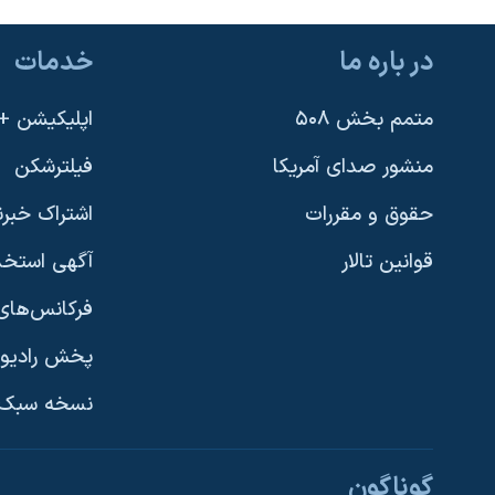
نرگس محمدی برنده جایزه نوبل صلح
در باره ما
خدمات
همایش محافظه‌کاران آمریکا «سی‌پک»
صفحه‌های ویژه
متمم بخش ۵۰۸
اپلیکیشن +VOA
سفر پرزیدنت ترامپ به چین
منشور صدای آمریکا
فیلترشکن
حقوق و مقررات
اشتراک خبرن
قوانین تالار
آگهی استخد
فرکانس‌های 
پخش رادیو
یادگیری زبان انگلیسی
نسخه سبک 
دنبال کنید
گوناگون